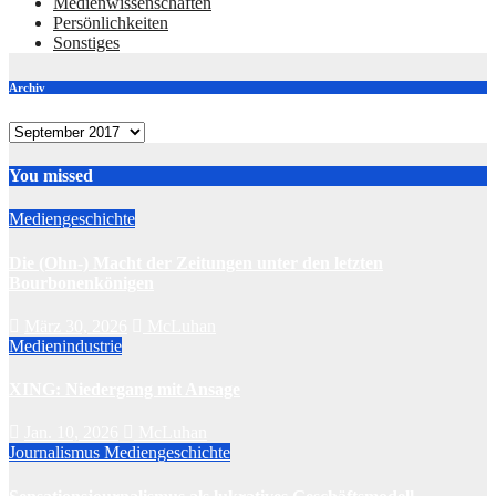
Medienwissenschaften
Persönlichkeiten
Sonstiges
Archiv
Archiv
You missed
Mediengeschichte
Die (Ohn-) Macht der Zeitungen unter den letzten
Bourbonenkönigen
März 30, 2026
McLuhan
Medienindustrie
XING: Niedergang mit Ansage
Jan. 10, 2026
McLuhan
Journalismus
Mediengeschichte