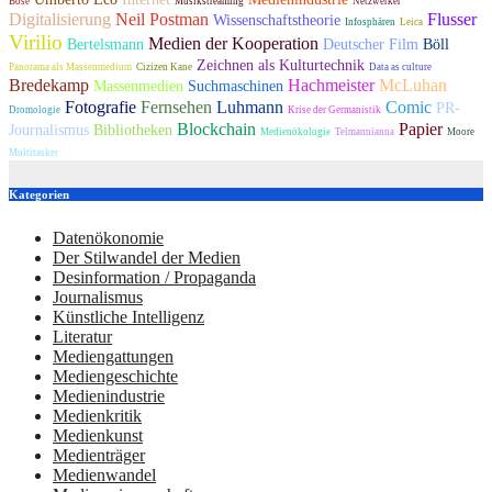
Bose
Musikstreaming
Netzwerker
Digitalisierung
Neil Postman
Flusser
Wissenschaftstheorie
Infosphären
Leica
Virilio
Medien der Kooperation
Bertelsmann
Deutscher Film
Böll
Zeichnen als Kulturtechnik
Panorama als Massenmedium
Cizizen Kane
Data as culture
Bredekamp
Hachmeister
McLuhan
Massenmedien
Suchmaschinen
Fotografie
Fernsehen
Luhmann
Comic
PR-
Dromologie
Krise der Germanistik
Blockchain
Papier
Journalismus
Bibliotheken
Medienökologie
Telmannianna
Moore
Multitasker
Kategorien
Datenökonomie
Der Stilwandel der Medien
Desinformation / Propaganda
Journalismus
Künstliche Intelligenz
Literatur
Mediengattungen
Mediengeschichte
Medienindustrie
Medienkritik
Medienkunst
Medienträger
Medienwandel