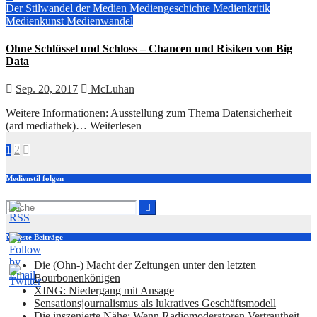
Der Stilwandel der Medien
Mediengeschichte
Medienkritik
Medienkunst
Medienwandel
Ohne Schlüssel und Schloss – Chancen und Risiken von Big
Data
Sep. 20, 2017
McLuhan
Weitere Informationen: Ausstellung zum Thema Datensicherheit
(ard mediathek)… Weiterlesen
Seitennummerierung
1
2
der
Medienstil folgen
Beiträge
Neueste Beiträge
Die (Ohn-) Macht der Zeitungen unter den letzten
Bourbonenkönigen
XING: Niedergang mit Ansage
Sensationsjournalismus als lukratives Geschäftsmodell
Die inszenierte Nähe: Wenn Radiomoderatoren Vertrautheit