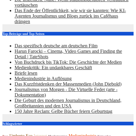
vortäuschen
Das Ende der Öffentlichkeit, wie wir sie kannten: Wie KI-
Agenten Journalismus und Blogs zurück ins Caféhaus
drängen
Top-Beiträge und Top-Seiten
Das spezifisch deutsche am deutschen Film
Harun Farocki – Cinema, Video Games and Finding the
Detail | TateShots
Von Buchdruck bis TikTok: Die Geschichte der Medien
Medienkritik: Ein undankbares Geschäft
Briefe lesen
Medienindustrie in Auflösung
Das Kurzfristdenken der Massenmedien (John Diebold)
Journalismus von Morgen - Die Virtuelle Feder (arte -
Dokumentation)
Die Geburt des modernen Journalismus in Deutschland,
Großbritannien und den USA
150 Jahre Reclam: Gelbe Bücher feiern Geburtstag
Schlagwörter
Umberto Eco
Internet
Medienindustrie