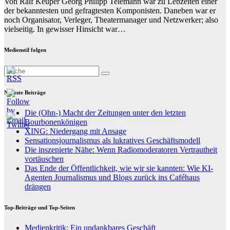
Von Ralf Keuper Georg Philipp Telemann war zu Lebzeiten einer
der bekanntesten und gefragtesten Komponisten. Daneben war er
noch Organisator, Verleger, Theatermanager und Netzwerker; also
vielseitig. In gewisser Hinsicht war…
Medienstil folgen
Neueste Beiträge
Die (Ohn-) Macht der Zeitungen unter den letzten
Bourbonenkönigen
XING: Niedergang mit Ansage
Sensationsjournalismus als lukratives Geschäftsmodell
Die inszenierte Nähe: Wenn Radiomoderatoren Vertrautheit
vortäuschen
Das Ende der Öffentlichkeit, wie wir sie kannten: Wie KI-
Agenten Journalismus und Blogs zurück ins Caféhaus
drängen
Top-Beiträge und Top-Seiten
Medienkritik: Ein undankbares Geschäft