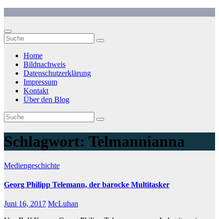
Zum
Inhalt
springen
Home
Bildnachweis
Datenschutzerklärung
Impressum
Kontakt
Über den Blog
Schlagwort:
Telmannianna
Mediengeschichte
Georg Philipp Telemann, der barocke Multitasker
Juni 16, 2017
McLuhan