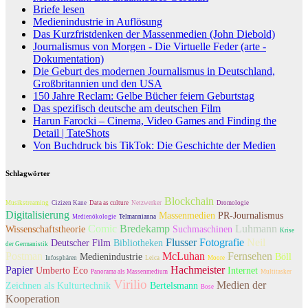
Briefe lesen
Medienindustrie in Auflösung
Das Kurzfristdenken der Massenmedien (John Diebold)
Journalismus von Morgen - Die Virtuelle Feder (arte -
Dokumentation)
Die Geburt des modernen Journalismus in Deutschland,
Großbritannien und den USA
150 Jahre Reclam: Gelbe Bücher feiern Geburtstag
Das spezifisch deutsche am deutschen Film
Harun Farocki – Cinema, Video Games and Finding the
Detail | TateShots
Von Buchdruck bis TikTok: Die Geschichte der Medien
Schlagwörter
Blockchain
Musikstreaming
Cizizen Kane
Data as culture
Netzwerker
Dromologie
Digitalisierung
Massenmedien
PR-Journalismus
Medienökologie
Telmannianna
Comic
Bredekamp
Luhmann
Wissenschaftstheorie
Suchmaschinen
Krise
Flusser
Fotografie
Neil
Deutscher Film
Bibliotheken
der Germanistik
Postman
McLuhan
Fernsehen
Medienindustrie
Böll
Infosphären
Leica
Moore
Papier
Hachmeister
Umberto Eco
Internet
Panorama als Massenmedium
Multitasker
Virilio
Medien der
Zeichnen als Kulturtechnik
Bertelsmann
Bose
Kooperation