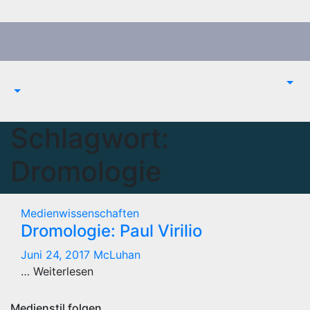
Zum
Inhalt
springen
Schlagwort:
Dromologie
Medienwissenschaften
Dromologie: Paul Virilio
Juni 24, 2017
McLuhan
… Weiterlesen
Medienstil folgen