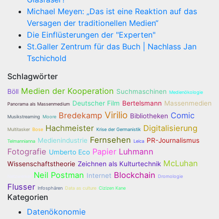
Michael Meyen: „Das ist eine Reaktion auf das
Versagen der traditionellen Medien“
Die Einflüsterungen der "Experten"
St.Galler Zentrum für das Buch | Nachlass Jan
Tschichold
Schlagwörter
Medien der Kooperation
Böll
Suchmaschinen
Medienökologie
Deutscher Film
Bertelsmann
Massenmedien
Panorama als Massenmedium
Virilio
Bredekamp
Comic
Bibliotheken
Musikstreaming
Moore
Hachmeister
Digitalisierung
Multitasker
Bose
Krise der Germanistik
Fernsehen
Medienindustrie
PR-Journalismus
Telmannianna
Leica
Fotografie
Papier
Luhmann
Umberto Eco
McLuhan
Wissenschaftstheorie
Zeichnen als Kulturtechnik
Neil Postman
Blockchain
Internet
Netzwerker
Dromologie
Flusser
Infosphären
Data as culture
Cizizen Kane
Kategorien
Datenökonomie