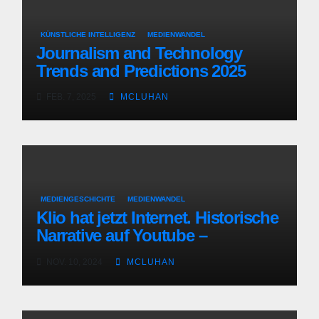
KÜNSTLICHE INTELLIGENZ
MEDIENWANDEL
Journalism and Technology
Trends and Predictions 2025
FEB. 7, 2025
MCLUHAN
MEDIENGESCHICHTE
MEDIENWANDEL
Klio hat jetzt Internet. Historische
Narrative auf Youtube –
Darstellung, Inszenierung,
NOV. 10, 2024
MCLUHAN
Aushandlung