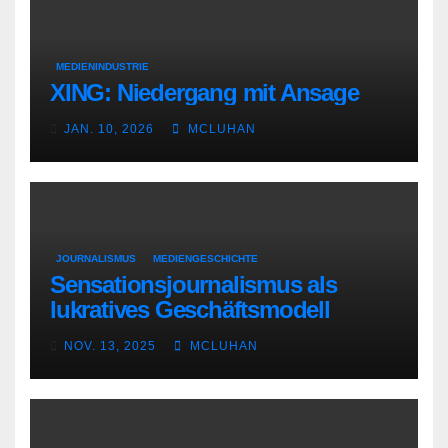
MEDIENINDUSTRIE
XING: Niedergang mit Ansage
JAN. 10, 2026
MCLUHAN
JOURNALISMUS
MEDIENGESCHICHTE
Sensationsjournalismus als
lukratives Geschäftsmodell
NOV. 13, 2025
MCLUHAN