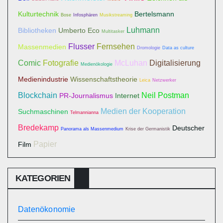
Kulturtechnik
Bertelsmann
Bose
Infosphären
Musikstreaming
Luhmann
Bibliotheken
Umberto Eco
Multitasker
Flusser
Fernsehen
Massenmedien
Dromologie
Data as culture
Comic
Fotografie
McLuhan
Digitalisierung
Medienökologie
Medienindustrie
Wissenschaftstheorie
Leica
Netzwerker
Blockchain
Neil Postman
PR-Journalismus
Internet
Medien der Kooperation
Suchmaschinen
Telmannianna
Bredekamp
Deutscher
Panorama als Massenmedium
Krise der Germanistik
Papier
Film
KATEGORIEN
Datenökonomie