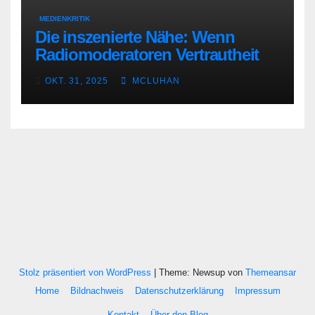
MEDIENKRITIK
Die inszenierte Nähe: Wenn
Radiomoderatoren Vertrautheit
vortäuschen
OKT. 31, 2025
MCLUHAN
Stolz präsentiert von WordPress
|
Theme: Newsup von
Themeansar
Home
Bildnachweis
Datenschutzerklärung
Impressum
Kontakt
Über den Blog