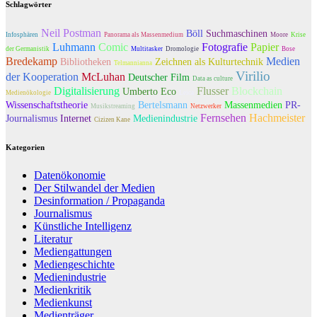
Schlagwörter
Neil Postman
Böll
Suchmaschinen
Infosphären
Panorama als Massenmedium
Moore
Krise
Luhmann
Comic
Fotografie
Papier
der Germanistik
Multitasker
Dromologie
Bose
Bredekamp
Medien
Bibliotheken
Zeichnen als Kulturtechnik
Telmannianna
Virilio
der Kooperation
McLuhan
Deutscher Film
Data as culture
Digitalisierung
Flusser
Blockchain
Umberto Eco
Medienökologie
Leica
Wissenschaftstheorie
Bertelsmann
Massenmedien
PR-
Musikstreaming
Netzwerker
Fernsehen
Hachmeister
Journalismus
Internet
Medienindustrie
Cizizen Kane
Kategorien
Datenökonomie
Der Stilwandel der Medien
Desinformation / Propaganda
Journalismus
Künstliche Intelligenz
Literatur
Mediengattungen
Mediengeschichte
Medienindustrie
Medienkritik
Medienkunst
Medienträger