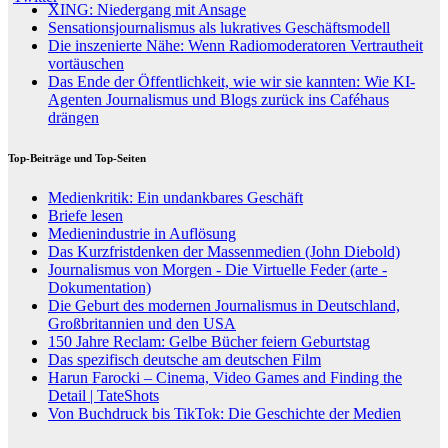
XING: Niedergang mit Ansage
Sensationsjournalismus als lukratives Geschäftsmodell
Die inszenierte Nähe: Wenn Radiomoderatoren Vertrautheit
vortäuschen
Das Ende der Öffentlichkeit, wie wir sie kannten: Wie KI-
Agenten Journalismus und Blogs zurück ins Caféhaus
drängen
Top-Beiträge und Top-Seiten
Medienkritik: Ein undankbares Geschäft
Briefe lesen
Medienindustrie in Auflösung
Das Kurzfristdenken der Massenmedien (John Diebold)
Journalismus von Morgen - Die Virtuelle Feder (arte -
Dokumentation)
Die Geburt des modernen Journalismus in Deutschland,
Großbritannien und den USA
150 Jahre Reclam: Gelbe Bücher feiern Geburtstag
Das spezifisch deutsche am deutschen Film
Harun Farocki – Cinema, Video Games and Finding the
Detail | TateShots
Von Buchdruck bis TikTok: Die Geschichte der Medien