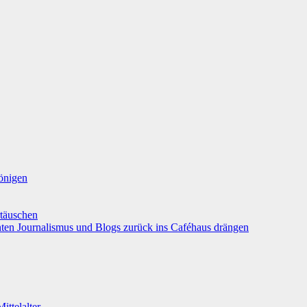
önigen
rtäuschen
nten Journalismus und Blogs zurück ins Caféhaus drängen
ttelalter