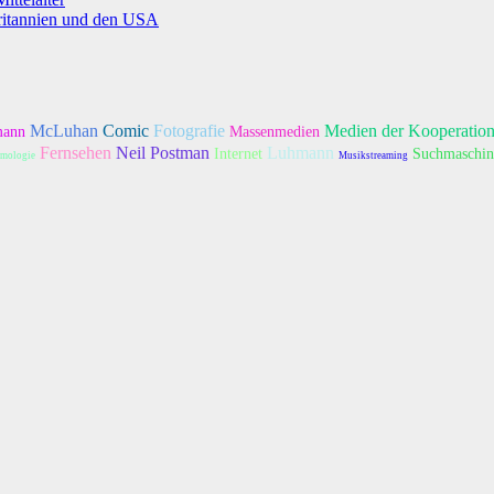
ritannien und den USA
McLuhan
Comic
Fotografie
Medien der Kooperatio
mann
Massenmedien
Fernsehen
Neil Postman
Luhmann
Internet
Suchmaschin
mologie
Musikstreaming