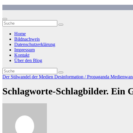
Zum
Inhalt
springen
Home
Bildnachweis
Datenschutzerklärung
Impressum
Kontakt
Über den Blog
Der Stilwandel der Medien
Desinformation / Propaganda
Medienwan
Schlagworte-Schlagbilder. Ein 