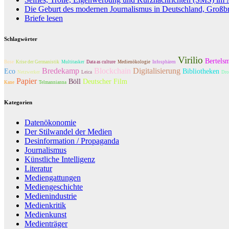
Die Geburt des modernen Journalismus in Deutschland, Großb
Briefe lesen
Schlagwörter
Virilio
Bertels
Bose
Krise der Germanistik
Multitasker
Data as culture
Medienökologie
Infosphären
Bredekamp
Blockchain
Digitalisierung
Eco
Bibliotheken
Netzwerker
Leica
Dro
Papier
Böll
Deutscher Film
Kane
Telmannianna
Kategorien
Datenökonomie
Der Stilwandel der Medien
Desinformation / Propaganda
Journalismus
Künstliche Intelligenz
Literatur
Mediengattungen
Mediengeschichte
Medienindustrie
Medienkritik
Medienkunst
Medienträger