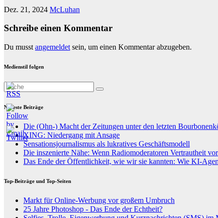
Dez. 21, 2024
McLuhan
Schreibe einen Kommentar
Du musst
angemeldet
sein, um einen Kommentar abzugeben.
Medienstil folgen
Neueste Beiträge
Die (Ohn-) Macht der Zeitungen unter den letzten Bourbonenk
XING: Niedergang mit Ansage
Sensationsjournalismus als lukratives Geschäftsmodell
Die inszenierte Nähe: Wenn Radiomoderatoren Vertrautheit vo
Das Ende der Öffentlichkeit, wie wir sie kannten: Wie KI-Age
Top-Beiträge und Top-Seiten
Markt für Online-Werbung vor großem Umbruch
25 Jahre Photoshop - Das Ende der Echtheit?
Selfies, Trolle, Eigenwerbung und Kurznachrichten (SMS) im Mi