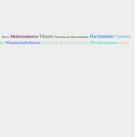
n
Flusser
Hachmeister
Medienindustrie
Umberto
Moore
Panorama als Massenmedium
en
Wissenschaftstheorie
Zeichnen als Kulturtechnik
PR-Journalismus
Cizizen