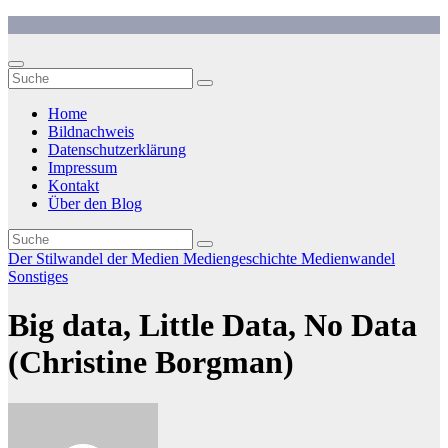
Zum
Inhalt
springen
Home
Bildnachweis
Datenschutzerklärung
Impressum
Kontakt
Über den Blog
Der Stilwandel der Medien
Mediengeschichte
Medienwandel
Sonstiges
Big data, Little Data, No Data
(Christine Borgman)