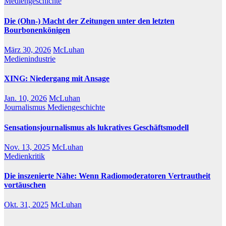
Mediengeschichte
Die (Ohn-) Macht der Zeitungen unter den letzten
Bourbonenkönigen
März 30, 2026
McLuhan
Medienindustrie
XING: Niedergang mit Ansage
Jan. 10, 2026
McLuhan
Journalismus
Mediengeschichte
Sensationsjournalismus als lukratives Geschäftsmodell
Nov. 13, 2025
McLuhan
Medienkritik
Die inszenierte Nähe: Wenn Radiomoderatoren Vertrautheit
vortäuschen
Okt. 31, 2025
McLuhan