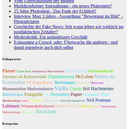
Vom Überschusssinn der Medien
Marktkonformer Journalismus - ein neues Phänomen?
25 Jahre Photoshop - Das Ende der Echtheit?
Interview Marc Lüders - Ausstellung "Bewegung im Bild" -
Photopicturen
Geschichte der Fake News: Seit wann leben wir wirklich im
postfaktischen Zeitalter?
Medienkritik: Ein undankbares Geschäft
Exhausting a Crowd, oder: Überwache die anderen - und
damit irgendwie auch dich selbst
Schlagwörter
Flusser
Bredekamp
Suchmaschinen
Cizizen Kane
Panorama als Massenmedium
Digitalisierung
McLuhan
Medien der
Zeichnen als Kulturtechnik
Kooperation
PR-Journalismus
Bertelsmann
Dromologie
Multitasker
Virilio
Comic
Hachmeister
Massenmedien
Medienindustrie
Böll
Fotografie
Fernsehen
Papier
Bibliotheken
Deutscher Film
Bose
Neil Postman
Musikstreaming
Leica
Infosphären
Data as culture
Krise der Germanistik
Luhmann
Wissenschaftstheorie
Umberto Eco
Internet
Moore
Telmannianna
Blockchain
Medienökologie
Netzwerker
Kategorien