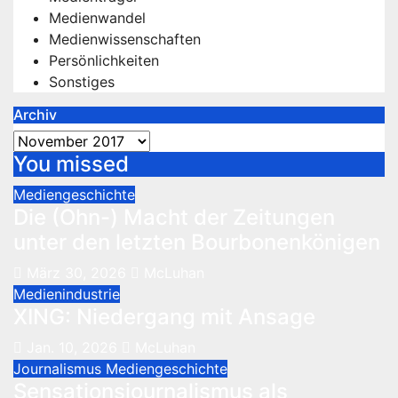
Medienwandel
Medienwissenschaften
Persönlichkeiten
Sonstiges
Archiv
Archiv
You missed
Mediengeschichte
Die (Ohn-) Macht der Zeitungen
unter den letzten Bourbonenkönigen
März 30, 2026
McLuhan
Medienindustrie
XING: Niedergang mit Ansage
Jan. 10, 2026
McLuhan
Journalismus
Mediengeschichte
Sensationsjournalismus als