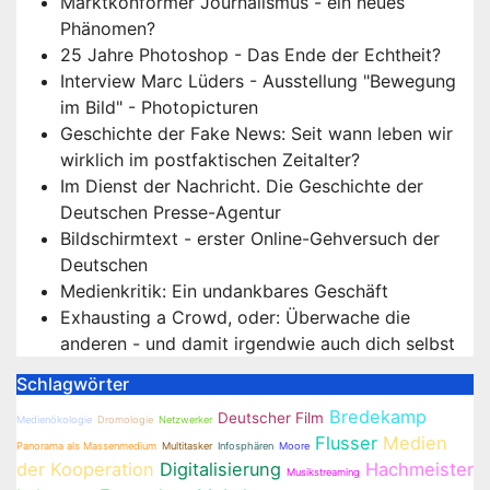
Marktkonformer Journalismus - ein neues
Phänomen?
25 Jahre Photoshop - Das Ende der Echtheit?
Interview Marc Lüders - Ausstellung "Bewegung
im Bild" - Photopicturen
Geschichte der Fake News: Seit wann leben wir
wirklich im postfaktischen Zeitalter?
Im Dienst der Nachricht. Die Geschichte der
Deutschen Presse-Agentur
Bildschirmtext - erster Online-Gehversuch der
Deutschen
Medienkritik: Ein undankbares Geschäft
Exhausting a Crowd, oder: Überwache die
anderen - und damit irgendwie auch dich selbst
Schlagwörter
Bredekamp
Deutscher Film
Medienökologie
Dromologie
Netzwerker
Flusser
Medien
Panorama als Massenmedium
Multitasker
Infosphären
Moore
der Kooperation
Digitalisierung
Hachmeister
Musikstreaming