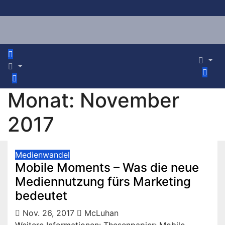
Zum
Inhalt
springen
Monat:
November
2017
Medienwandel
Mobile Moments – Was die neue
Mediennutzung fürs Marketing
bedeutet
Nov. 26, 2017
McLuhan