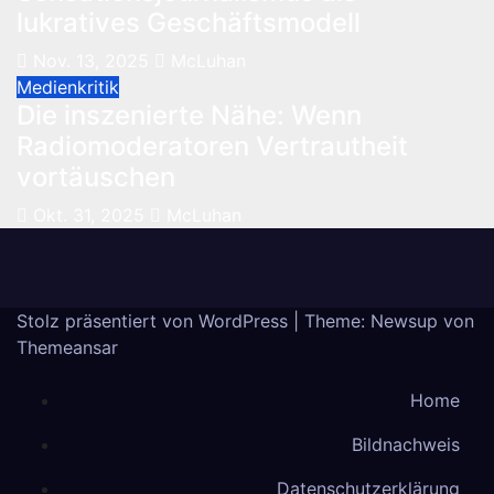
lukratives Geschäftsmodell
Nov. 13, 2025
McLuhan
Medienkritik
Die inszenierte Nähe: Wenn
Radiomoderatoren Vertrautheit
vortäuschen
Okt. 31, 2025
McLuhan
Stolz präsentiert von WordPress
|
Theme: Newsup von
Themeansar
Home
Bildnachweis
Datenschutzerklärung