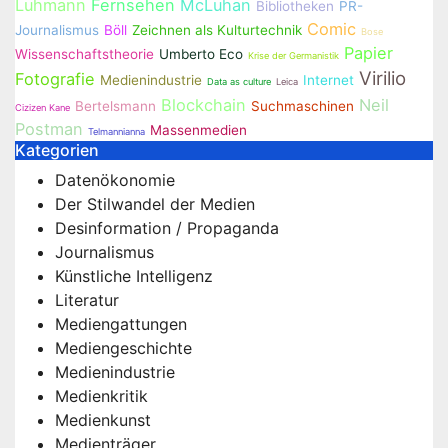
Luhmann
Fernsehen
McLuhan
Bibliotheken
PR-
Comic
Journalismus
Böll
Zeichnen als Kulturtechnik
Bose
Papier
Wissenschaftstheorie
Umberto Eco
Krise der Germanistik
Virilio
Fotografie
Medienindustrie
Internet
Data as culture
Leica
Blockchain
Neil
Bertelsmann
Suchmaschinen
Cizizen Kane
Postman
Massenmedien
Telmannianna
Kategorien
Datenökonomie
Der Stilwandel der Medien
Desinformation / Propaganda
Journalismus
Künstliche Intelligenz
Literatur
Mediengattungen
Mediengeschichte
Medienindustrie
Medienkritik
Medienkunst
Medienträger