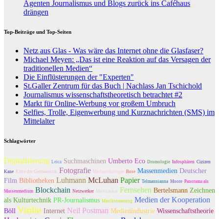
Agenten Journalismus und Blogs zurück ins Caféhaus
drängen
Top-Beiträge und Top-Seiten
Netz aus Glas - Was wäre das Internet ohne die Glasfaser?
Michael Meyen: „Das ist eine Reaktion auf das Versagen der
traditionellen Medien“
Die Einflüsterungen der "Experten"
St.Galler Zentrum für das Buch | Nachlass Jan Tschichold
Journalismus wissenschaftstheoretisch betrachtet #2
Markt für Online-Werbung vor großem Umbruch
Selfies, Trolle, Eigenwerbung und Kurznachrichten (SMS) im
Mittelalter
Schlagwörter
Digitalisierung
Suchmaschinen
Umberto Eco
Leica
Dromologie
Infosphären
Cizizen
Fotografie
Massenmedien
Deutscher
Kane
Krise der Germanistik
Medienökologie
Bose
Luhmann
McLuhan
Papier
Film
Bibliotheken
Telmannianna
Moore
Panorama als
Blockchain
Fernsehen
Bertelsmann
Zeichnen
Massenmedium
Netzwerker
Multitasker
Medien der Kooperation
als Kulturtechnik
PR-Journalismus
Musikstreaming
Virilio
Neil Postman
Böll
Internet
Medienindustrie
Wissenschaftstheorie