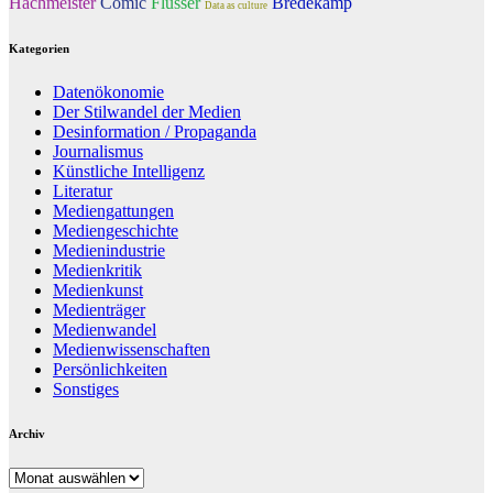
Hachmeister
Comic
Flusser
Bredekamp
Data as culture
Kategorien
Datenökonomie
Der Stilwandel der Medien
Desinformation / Propaganda
Journalismus
Künstliche Intelligenz
Literatur
Mediengattungen
Mediengeschichte
Medienindustrie
Medienkritik
Medienkunst
Medienträger
Medienwandel
Medienwissenschaften
Persönlichkeiten
Sonstiges
Archiv
Archiv