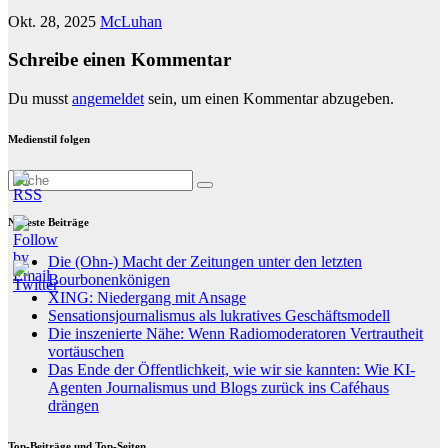
Okt. 28, 2025
McLuhan
Schreibe einen Kommentar
Du musst
angemeldet
sein, um einen Kommentar abzugeben.
Medienstil folgen
Neueste Beiträge
Die (Ohn-) Macht der Zeitungen unter den letzten
Bourbonenkönigen
XING: Niedergang mit Ansage
Sensationsjournalismus als lukratives Geschäftsmodell
Die inszenierte Nähe: Wenn Radiomoderatoren Vertrautheit
vortäuschen
Das Ende der Öffentlichkeit, wie wir sie kannten: Wie KI-
Agenten Journalismus und Blogs zurück ins Caféhaus
drängen
Top-Beiträge und Top-Seiten