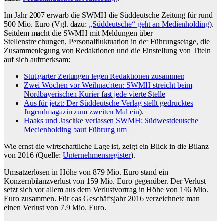
Im Jahr 2007 erwarb die SWMH die Süddeutsche Zeitung für rund
500 Mio. Euro (Vgl. dazu:
„Süddeutsche“ geht an Medienholding
).
Seitdem macht die SWMH mit Meldungen über
Stellenstreichungen, Personalfluktuation in der Führungsetage, die
Zusammenlegung von Redaktionen und die Einstellung von Titeln
auf sich aufmerksam:
Stuttgarter Zeitungen legen Redaktionen zusammen
Zwei Wochen vor Weihnachten: SWMH streicht beim
Nordbayerischen Kurier fast jede vierte Stelle
Aus für jetzt: Der Süddeutsche Verlag stellt gedrucktes
Jugendmagazin zum zweiten Mal ein
).
Haaks und Jaschke verlassen SWMH: Südwestdeutsche
Medienholding baut Führung um
Wie ernst die wirtschaftliche Lage ist, zeigt ein Blick in die Bilanz
von 2016 (Quelle:
Unternehmensregister
).
Umsatzerlösen in Höhe von 879 Mio. Euro stand ein
Konzernbilanzverlust von 159 Mio. Euro gegenüber. Der Verlust
setzt sich vor allem aus dem Verlustvortrag in Höhe von 146 Mio.
Euro zusammen. Für das Geschäftsjahr 2016 verzeichnete man
einen Verlust von 7.9 Mio. Euro.