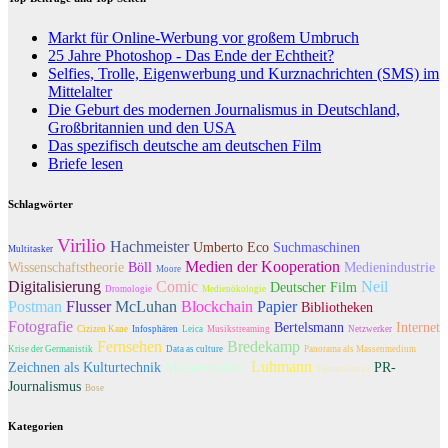
Markt für Online-Werbung vor großem Umbruch
25 Jahre Photoshop - Das Ende der Echtheit?
Selfies, Trolle, Eigenwerbung und Kurznachrichten (SMS) im
Mittelalter
Die Geburt des modernen Journalismus in Deutschland,
Großbritannien und den USA
Das spezifisch deutsche am deutschen Film
Briefe lesen
Schlagwörter
Virilio
Hachmeister
Umberto Eco
Suchmaschinen
Multitasker
Medien der Kooperation
Wissenschaftstheorie
Böll
Medienindustrie
Moore
Digitalisierung
Comic
Neil
Deutscher Film
Dromologie
Medienökologie
Postman
Flusser
McLuhan
Blockchain
Papier
Bibliotheken
Fotografie
Bertelsmann
Internet
Cizizen Kane
Infosphären
Leica
Musikstreaming
Netzwerker
Fernsehen
Bredekamp
Krise der Germanistik
Data as culture
Panorama als Massenmedium
Luhmann
Zeichnen als Kulturtechnik
Massenmedien
PR-
Telmannianna
Journalismus
Bose
Kategorien