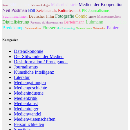
Medien der Kooperation
Bibliotheken
Medienindustrie
Kane
Medienökologie
Neil Postman
Böll
Zeichnen als Kulturtechnik
PR-Journalismus
Fotografie
Comic
Suchmaschinen
Deutscher Film
Massenmedien
Moore
Digitalisierung
Luhmann
Bertelsmann
Umberto Eco
Panorama als Massenmedium
Bredekamp
Flusser
Papier
Data as culture
Musikstreaming
Telmannianna
Netzwerker
Kategorien
Datenökonomie
Der Stilwandel der Medien
Desinformation / Propaganda
Journalismus
Künstliche Intelligenz
Literatur
Mediengattungen
Mediengeschichte
Medienindustrie
Medienkritik
Medienkunst
Medienträger
Medienwandel
Medienwissenschaften
Persönlichkeiten
Sonstiges