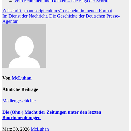
Vom Schreiben und Denken – Die Saga der Schrift
Beitragsnavigation
Zeitschrift „manuscript cultures“ erscheint im neuen Format
Im Dienst der Nachricht. Die Geschichte der Deutschen Presse-
Agentur
Von
McLuhan
Ähnliche Beiträge
Mediengeschichte
Die (Ohn-) Macht der Zeitungen unter den letzten
Bourbonenkönigen
März 30, 2026
McLuhan