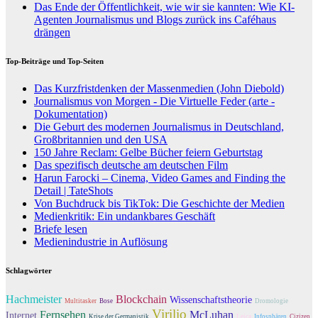
Das Ende der Öffentlichkeit, wie wir sie kannten: Wie KI-
Agenten Journalismus und Blogs zurück ins Caféhaus
drängen
Top-Beiträge und Top-Seiten
Das Kurzfristdenken der Massenmedien (John Diebold)
Journalismus von Morgen - Die Virtuelle Feder (arte -
Dokumentation)
Die Geburt des modernen Journalismus in Deutschland,
Großbritannien und den USA
150 Jahre Reclam: Gelbe Bücher feiern Geburtstag
Das spezifisch deutsche am deutschen Film
Harun Farocki – Cinema, Video Games and Finding the
Detail | TateShots
Von Buchdruck bis TikTok: Die Geschichte der Medien
Medienkritik: Ein undankbares Geschäft
Briefe lesen
Medienindustrie in Auflösung
Schlagwörter
Hachmeister
Blockchain
Wissenschaftstheorie
Multitasker
Bose
Dromologie
Virilio
Fernsehen
McLuhan
Internet
Krise der Germanistik
Leica
Infosphären
Cizizen