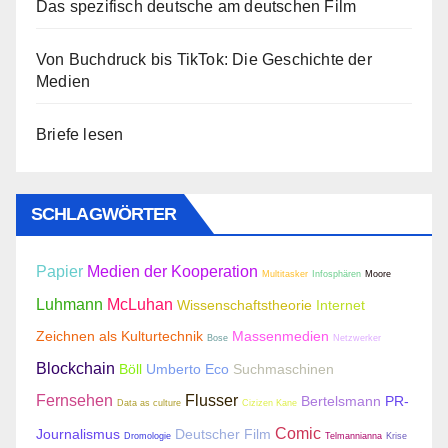
Das spezifisch deutsche am deutschen Film
Von Buchdruck bis TikTok: Die Geschichte der
Medien
Briefe lesen
SCHLAGWÖRTER
Papier
Medien der Kooperation
Multitasker
Infosphären
Moore
Luhmann
McLuhan
Wissenschaftstheorie
Internet
Zeichnen als Kulturtechnik
Massenmedien
Bose
Netzwerker
Blockchain
Böll
Umberto Eco
Suchmaschinen
Fernsehen
Flusser
Bertelsmann
PR-
Data as culture
Cizizen Kane
Comic
Journalismus
Deutscher Film
Dromologie
Telmannianna
Krise