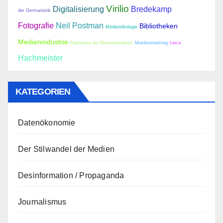
Virilio
Digitalisierung
Bredekamp
der Germanistik
Fotografie
Neil Postman
Bibliotheken
Medienökologie
Medienindustrie
Panorama als Massenmedium
Musikstreaming
Leica
Hachmeister
KATEGORIEN
Datenökonomie
Der Stilwandel der Medien
Desinformation / Propaganda
Journalismus