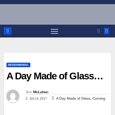
Zum
Inhalt
springen
MEDIENWANDEL
A Day Made of Glass…
Von
McLuhan
,
A Day Made of Glass
Corning
JULI 6, 2017