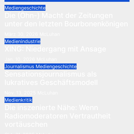
Mediengeschichte
Die (Ohn-) Macht der Zeitungen
unter den letzten Bourbonenkönigen
März 30, 2026
McLuhan
Medienindustrie
XING: Niedergang mit Ansage
Jan. 10, 2026
McLuhan
Journalismus
Mediengeschichte
Sensationsjournalismus als
lukratives Geschäftsmodell
Nov. 13, 2025
McLuhan
Medienkritik
Die inszenierte Nähe: Wenn
Radiomoderatoren Vertrautheit
vortäuschen