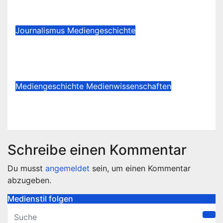
Bourbonenkönigen
März 30, 2026
McLuhan
Journalismus
Mediengeschichte
Sensationsjournalismus als
lukratives Geschäftsmodell
Nov. 13, 2025
McLuhan
Mediengeschichte
Medienwissenschaften
A Geology of Media
Dez. 23, 2024
McLuhan
Schreibe einen Kommentar
Du musst
angemeldet
sein, um einen Kommentar
abzugeben.
Medienstil folgen