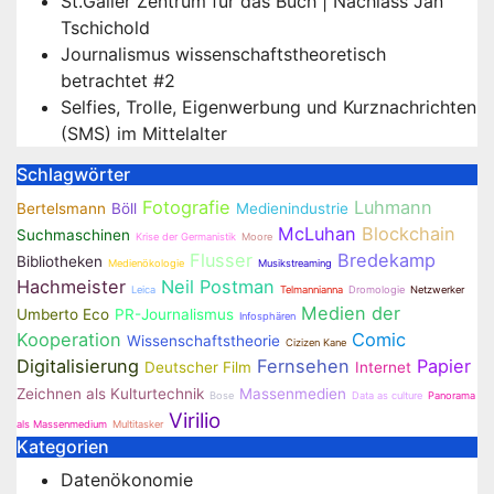
St.Galler Zentrum für das Buch | Nachlass Jan
Tschichold
Journalismus wissenschaftstheoretisch
betrachtet #2
Selfies, Trolle, Eigenwerbung und Kurznachrichten
(SMS) im Mittelalter
Schlagwörter
Fotografie
Luhmann
Bertelsmann
Böll
Medienindustrie
McLuhan
Blockchain
Suchmaschinen
Krise der Germanistik
Moore
Flusser
Bredekamp
Bibliotheken
Medienökologie
Musikstreaming
Hachmeister
Neil Postman
Leica
Telmannianna
Dromologie
Netzwerker
Medien der
Umberto Eco
PR-Journalismus
Infosphären
Kooperation
Comic
Wissenschaftstheorie
Cizizen Kane
Digitalisierung
Fernsehen
Papier
Deutscher Film
Internet
Zeichnen als Kulturtechnik
Massenmedien
Bose
Data as culture
Panorama
Virilio
als Massenmedium
Multitasker
Kategorien
Datenökonomie