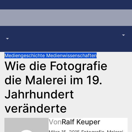
Zum
Inhalt
springen
Mediengeschichte
Medienwissenschaften
Wie die Fotografie
die Malerei im 19.
Jahrhundert
veränderte
Von
Ralf Keuper