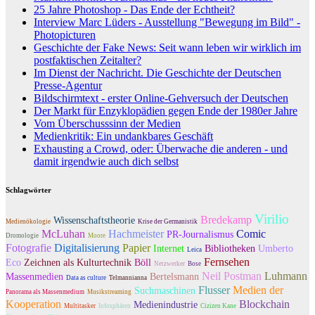
25 Jahre Photoshop - Das Ende der Echtheit?
Interview Marc Lüders - Ausstellung "Bewegung im Bild" -
Photopicturen
Geschichte der Fake News: Seit wann leben wir wirklich im
postfaktischen Zeitalter?
Im Dienst der Nachricht. Die Geschichte der Deutschen
Presse-Agentur
Bildschirmtext - erster Online-Gehversuch der Deutschen
Der Markt für Enzyklopädien gegen Ende der 1980er Jahre
Vom Überschusssinn der Medien
Medienkritik: Ein undankbares Geschäft
Exhausting a Crowd, oder: Überwache die anderen - und
damit irgendwie auch dich selbst
Schlagwörter
Virilio
Bredekamp
Wissenschaftstheorie
Medienökologie
Krise der Germanistik
McLuhan
Hachmeister
Comic
PR-Journalismus
Dromologie
Moore
Fotografie
Digitalisierung
Papier
Internet
Bibliotheken
Umberto
Leica
Fernsehen
Eco
Zeichnen als Kulturtechnik
Böll
Netzwerker
Bose
Neil Postman
Luhmann
Massenmedien
Bertelsmann
Data as culture
Telmannianna
Flusser
Medien der
Suchmaschinen
Panorama als Massenmedium
Musikstreaming
Kooperation
Blockchain
Medienindustrie
Multitasker
Infosphären
Cizizen Kane