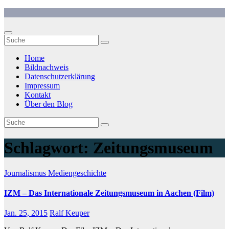
Zum
Inhalt
springen
Home
Bildnachweis
Datenschutzerklärung
Impressum
Kontakt
Über den Blog
Schlagwort:
Zeitungsmuseum
Journalismus
Mediengeschichte
IZM – Das Internationale Zeitungsmuseum in Aachen (Film)
Jan. 25, 2015
Ralf Keuper