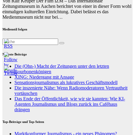
Von Ralf Keuper Der Film IZM – Das Internationale
Zeitungsmuseum in Aachen berichtet von einer in dieser Form wohl
einmaligen kulturellen Einrichtung. Dabei belässt es das
Medienmuseum nicht nur bei…
Medienstil folgen
Neueste Beiträge
Die (Ohn-) Macht der Zeitungen unter den letzten
Bourbonenkönigen
XING: Niedergang mit Ansage
Sensationsjournalismus als lukratives Geschäftsmodell
Die inszenierte Nähe: Wenn Radiomoderatoren Vertrautheit
vortäuschen
Das Ende der Öffentlichkeit, wie wir sie kannten: Wie KI-
Agenten Journalismus und Blogs zurück ins Caféhaus
drängen
Top-Beiträge und Top-Seiten
Marktkonformer Journalismus - ein neues Phänomen?