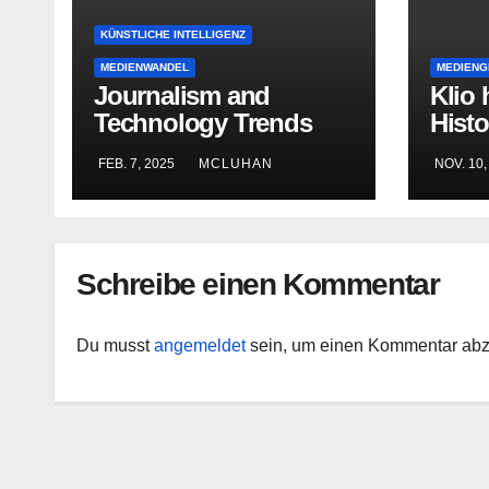
KÜNSTLICHE INTELLIGENZ
MEDIENWANDEL
MEDIENG
Journalism and
Klio 
Technology Trends
Histo
and Predictions 2025
auf 
FEB. 7, 2025
MCLUHAN
NOV. 10,
Darst
Insze
Aush
Schreibe einen Kommentar
Du musst
angemeldet
sein, um einen Kommentar ab