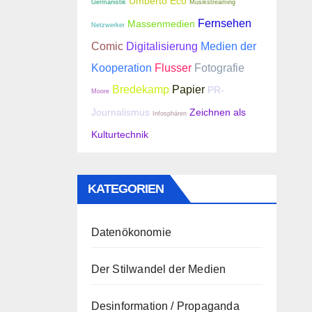
Umberto Eco
Germanistik
Musikstreaming
Fernsehen
Massenmedien
Netzwerker
Comic
Digitalisierung
Medien der
Kooperation
Flusser
Fotografie
Bredekamp
Papier
PR-
Moore
Journalismus
Zeichnen als
Infosphären
Kulturtechnik
KATEGORIEN
Datenökonomie
Der Stilwandel der Medien
Desinformation / Propaganda