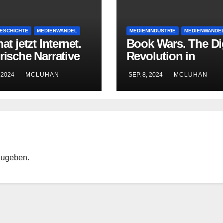
ESCHICHTE
MEDIENWANDEL
MEDIENINDUSTRIE
MEDIENWANDE
hat jetzt Internet.
Book Wars. The Dig
rische Narrative
Revolution in
Youtube –
Publishing
 2024
MCLUHAN
SEP. 8, 2024
MCLUHAN
ellung,
nierung,
andlung
zugeben.