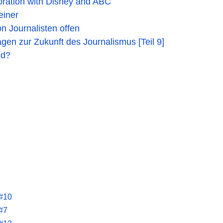
boration with Disney and ABC
einer
n Journalisten offen
agen zur Zukunft des Journalismus [Teil 9]
nd?
 #10
#7