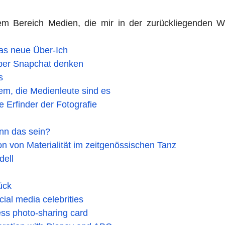
em Bereich Medien, die mir in der zurückliegenden 
das neue Über-Ich
ber Snapchat denken
s
lem, die Medienleute sind es
 Erfinder der Fotografie
nn das sein?
ion von Materialität im zeitgenössischen Tanz
dell
ück
ial media celebrities
less photo-sharing card