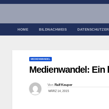
Zum
Inhalt
springen
HOME
BILDNACHWEIS
DATENSCHUTZE
MEDIENWANDEL
Medienwandel: Ein 
Von
Ralf Keuper
MÄRZ 14, 2015