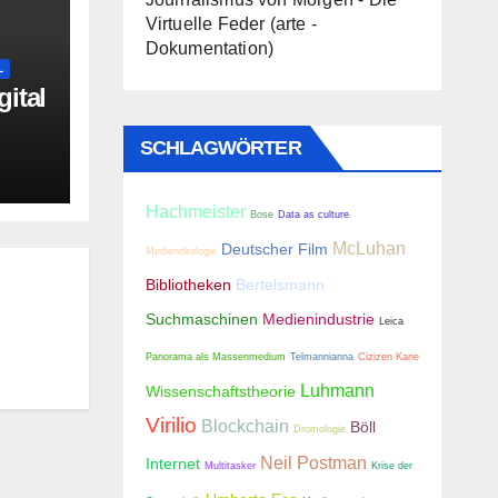
Virtuelle Feder (arte -
Dokumentation)
L
ital
SCHLAGWÖRTER
Hachmeister
Bose
Data as culture
McLuhan
Deutscher Film
Medienökologie
Bibliotheken
Bertelsmann
Suchmaschinen
Medienindustrie
Leica
Panorama als Massenmedium
Telmannianna
Cizizen Kane
Luhmann
Wissenschaftstheorie
Virilio
Blockchain
Böll
Dromologie
Neil Postman
Internet
Multitasker
Krise der