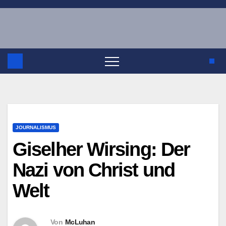
Zum
Inhalt
springen
JOURNALISMUS
Giselher Wirsing: Der
Nazi von Christ und
Welt
Von
McLuhan