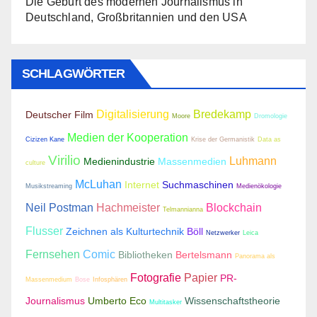
Die Geburt des modernen Journalismus in
Deutschland, Großbritannien und den USA
SCHLAGWÖRTER
Digitalisierung
Bredekamp
Deutscher Film
Moore
Dromologie
Medien der Kooperation
Cizizen Kane
Krise der Germanistik
Data as
Virilio
Luhmann
Medienindustrie
Massenmedien
culture
McLuhan
Internet
Suchmaschinen
Musikstreaming
Medienökologie
Neil Postman
Hachmeister
Blockchain
Telmannianna
Flusser
Zeichnen als Kulturtechnik
Böll
Netzwerker
Leica
Fernsehen
Comic
Bibliotheken
Bertelsmann
Panorama als
Fotografie
Papier
PR-
Massenmedium
Bose
Infosphären
Journalismus
Umberto Eco
Wissenschaftstheorie
Multitasker