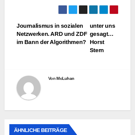
Beitragsnavigation
Journalismus in sozialen
unter uns
Netzwerken. ARD und ZDF
gesagt…
im Bann der Algorithmen?
Horst
Stern
Von
McLuhan
ÄHNLICHE BEITRÄGE