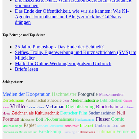
vortäuschen
Das Ende der Öffentlichkeit, wie wir sie kannten: Wie KI-
Agenten Journalismus und Blogs zurück ins Caféhaus
drängen
Top-Beiträge und Top-Seiten
25 Jahre Photoshop - Das Ende der Echtheit?
Selfies, Trolle, Eigenwerbung und Kurznachrichten (SMS) im
Mittelalter
Markt für Online-Werbung vor großem Umbruch
Briefe lesen
Schlagwörter
Medien der Kooperation
Hachmeister
Fotografie
Massenmedien
Bertelsmann
Wissenschaftstheorie
Medienindustrie
Bibliotheken
Leica
Cizizen
Virilio
McLuhan
Digitalisierung
Blockchain
Kane
Data as culture
Infosphären
Neil
Zeichnen als Kulturtechnik
Deutscher Film
Suchmaschinen
Moore
Postman
Flusser
Comic
Böll
PR-Journalismus
Multitasker
Musikstreaming
Papier
Internet
Umberto Eco
Medienökologie
Krise der Germanistik
Netzwerker
Bose
Bredekamp
Luhmann
Fernsehen
Panorama als Massenmedium
Dromologie
Telmannianna