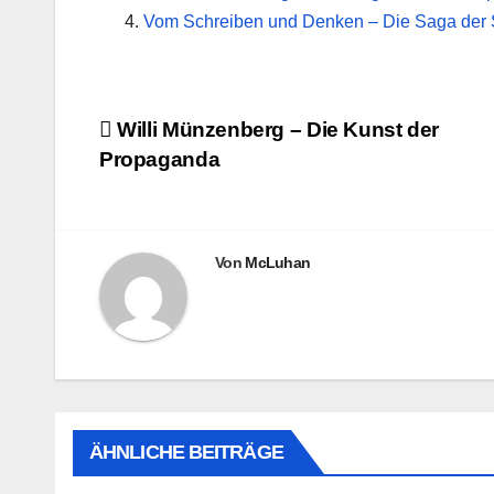
Vom Schreiben und Denken – Die Saga der S
Beitragsnavigation
Willi Münzenberg – Die Kunst der
Propaganda
Von
McLuhan
ÄHNLICHE BEITRÄGE