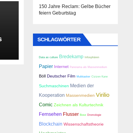
150 Jahre Reclam: Gelbe Bücher
feiern Geburtstag
s
SCHLAGWÖRTER
025
Bredekamp
Data as culture
Infosphären
Papier
Internet
Panorama als Massenmedium
Böll
Deutscher Film
Multitasker
Cizizen Kane
Medien der
Suchmaschinen
Virilio
Kooperation
Massenmedien
Comic
Zeichnen als Kulturtechnik
Fernsehen
Flusser
Bose
Dromologie
Blockchain
Wissenschaftstheorie