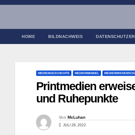
Zum
Inhalt
springen
HOME
BILDNACHWEIS
DATENSCHUTZE
MEDIENGESCHICHTE
MEDIENWANDEL
MEDIENWISSENSCH
Printmedien erweisen
und Ruhepunkte
Von
McLuhan
JULI 28, 2022