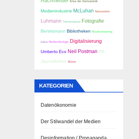
Hachmeister
Krise der Germanistik
McLuhan
Medienindustrie
Netzwerker
Luhmann
Fotografie
Telmannianna
Bertelsmann
Bibliotheken
Musikstreaming
Digitalisierung
Leica
Medienökologie
Neil Postman
Umberto Eco
PR-
Journalismus
Moore
KATEGORIEN
Datenökonomie
Der Stilwandel der Medien
Desinformation / Propaganda