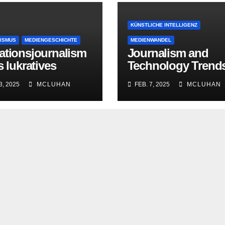
KÜNSTLICHE INTELLIGENZ
ISMUS
MEDIENGESCHICHTE
MEDIENWANDEL
ationsjournalism
Journalism and
s lukratives
Technology Trend
häftsmodell
and Predictions 2
3, 2025
MCLUHAN
FEB. 7, 2025
MCLUHAN