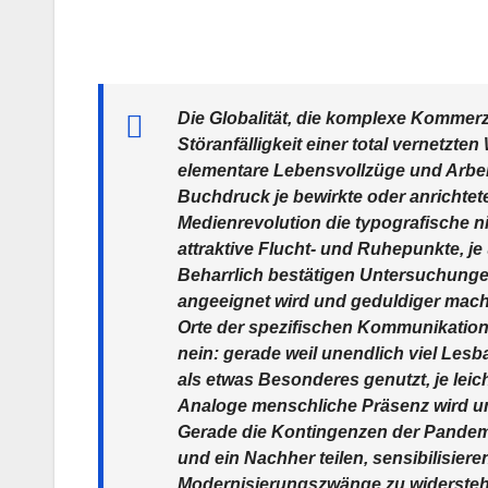
Die Globalität, die komplexe Kommerzia
Störanfälligkeit einer total vernetzte
elementare Lebensvollzüge und Arbeit
Buchdruck je bewirkte oder anrichtete
Medienrevolution die typografische ni
attraktive Flucht- und Ruhepunkte, j
Beharrlich bestätigen Untersuchungen
angeeignet wird und geduldiger macht.
Orte der spezifischen Kommunikation 
nein: gerade weil unendlich viel Les
als etwas Besonderes genutzt, je lei
Analoge menschliche Präsenz wird umso
Gerade die Kontingenzen der Pandemie
und ein Nachher teilen, sensibilisie
Modernisierungszwänge zu widerstehen