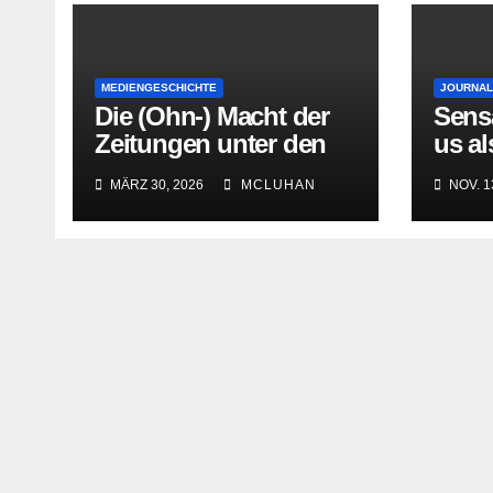
MEDIENGESCHICHTE
JOURNAL
Die (Ohn-) Macht der
Sens
Zeitungen unter den
us al
letzten
Gesc
MÄRZ 30, 2026
MCLUHAN
NOV. 1
Bourbonenkönigen