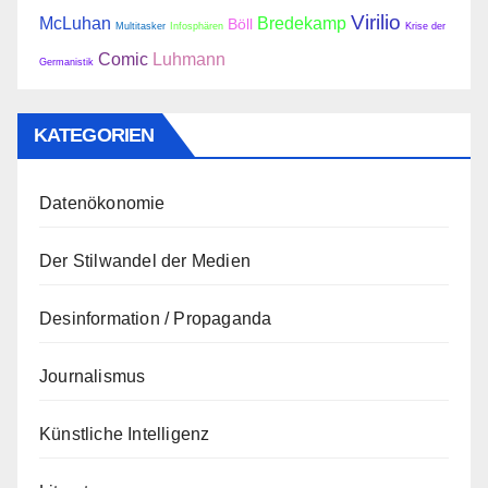
Virilio
McLuhan
Bredekamp
Böll
Multitasker
Infosphären
Krise der
Comic
Luhmann
Germanistik
KATEGORIEN
Datenökonomie
Der Stilwandel der Medien
Desinformation / Propaganda
Journalismus
Künstliche Intelligenz