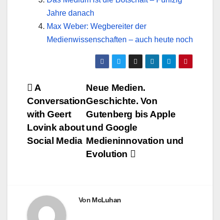
Jahre danach
Max Weber: Wegbereiter der
Medienwissenschaften – auch heute noch
Beitragsnavigation
A
Neue Medien.
Conversation
Geschichte. Von
with Geert
Gutenberg bis Apple
Lovink about
und Google
Social Media
Medieninnovation und
Evolution
Von
McLuhan