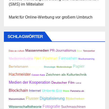
(SMS) im Mittelalter
Markt für Online-Werbung vor großem Umbruch
SCHLAGWÖRTER
Massenmedien
PR-Journalismus
Data as culture
Bose
Netzwerker
Neil Postman
Fernsehen
Medienindustrie
Musikstreaming
Papier
Bertelsmann
Telmannianna
Dromologie
Medienökologie
Hachmeister
Zeichnen als Kulturtechnik
Cizizen Kane
Medien der Kooperation
Deutscher Film
Leica
Blockchain
Internet
Umberto Eco
Moore
Panorama als
Flusser
Digitalisierung
Bibliotheken
Massenmedium
Fotografie
Wissenschaftstheorie
Suchmaschinen