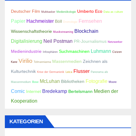
Deutscher Film
Umberto Eco
Multitasker
Medienökologie
Data as culture
Papier
Hachmeister
Fernsehen
Böll
Dromologie
Blockchain
Wissenschaftstheorie
Musikstreaming
Digitalisierung
Neil Postman
PR-Journalismus
Netzwerker
Luhmann
Medienindustrie
Suchmaschinen
Infosphären
Cizizen
Virilio
Massenmedien
Zeichnen als
Kane
Telmannianna
Flusser
Kulturtechnik
Krise der Germanistik
Leica
Panorama als
McLuhan
Fotografie
Bibliotheken
Massenmedium
Bose
Moore
Comic
Bredekamp
Medien der
Internet
Bertelsmann
Kooperation
KATEGORIEN