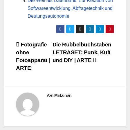
Die Welt als Datenbank: Zur Relation von
Softwareentwicklung, Abfragetechnik und
Deutungsautonomie
Beitragsnavigation
Fotografie
Die Rubbelbuchstaben
ohne
LETRASET: Punk, Kult
Fotoapparat |
und DIY | ARTE
ARTE
Von
McLuhan