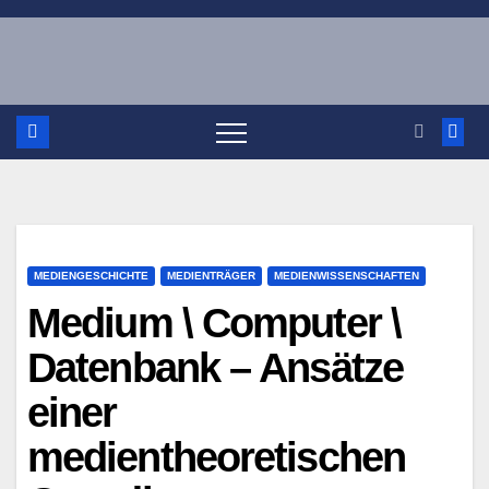
Zum
Inhalt
springen
MEDIENGESCHICHTE
MEDIENTRÄGER
MEDIENWISSENSCHAFTEN
Medium \ Computer \
Datenbank – Ansätze
einer
medientheoretischen