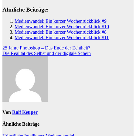
Ähnliche Beiträge:
Medienwandel: Ein kurzer Wochenrückblick #9
Medienwandel: Ein kurzer Wochenrückblick #10
Medienwandel: Ein kurzer Wochenrückblick #8
Medienwandel: Ein kurzer Wochenrückblick #11
Beitragsnavigation
25 Jahre Photoshop – Das Ende der Echtheit?
Die Realität des Selbst und der digitale Schein
Von
Ralf Keuper
Ähnliche Beiträge
Künstliche Intelligenz
Medienwandel