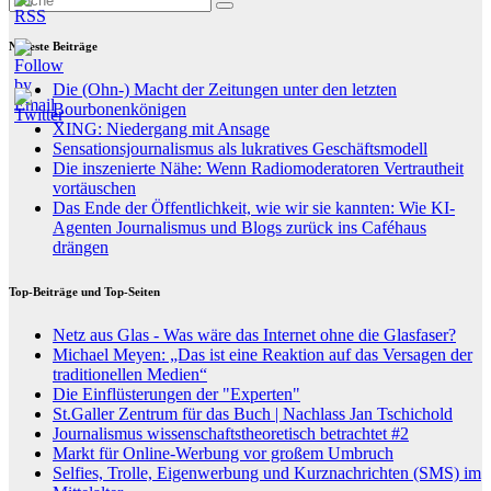
Neueste Beiträge
Die (Ohn-) Macht der Zeitungen unter den letzten
Bourbonenkönigen
XING: Niedergang mit Ansage
Sensationsjournalismus als lukratives Geschäftsmodell
Die inszenierte Nähe: Wenn Radiomoderatoren Vertrautheit
vortäuschen
Das Ende der Öffentlichkeit, wie wir sie kannten: Wie KI-
Agenten Journalismus und Blogs zurück ins Caféhaus
drängen
Top-Beiträge und Top-Seiten
Netz aus Glas - Was wäre das Internet ohne die Glasfaser?
Michael Meyen: „Das ist eine Reaktion auf das Versagen der
traditionellen Medien“
Die Einflüsterungen der "Experten"
St.Galler Zentrum für das Buch | Nachlass Jan Tschichold
Journalismus wissenschaftstheoretisch betrachtet #2
Markt für Online-Werbung vor großem Umbruch
Selfies, Trolle, Eigenwerbung und Kurznachrichten (SMS) im