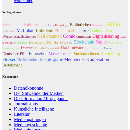
Mittelalter
Schlagwörter
Virilio
Zeichnen als Kulturtechnik
Bibliotheken
Leica
Dromologie
Netzwerker
McLuhan
Luhmann
PR-Journalismus
Umberto Eco
Multitasker
Bose
Neil Postman
Comic
Digitalisierung
Wissenschaftstheorie
Cizizen Kane
Data
Blockchain
Papier
Böll
as culture
Infosphären
Telmannianna
Medienökologie
Panorama als
Hachmeister
Internet
Massenmedium
Krise der Germanistik
Musikstreaming
Moore
Fernsehen
Bredekamp
Deutscher Film
Massenmedien
Suchmaschinen
Flusser
Fotografie
Medien der Kooperation
Medienindustrie
Bertelsmann
Kategorien
Datenökonomie
Der Stilwandel der Medien
Desinformation / Propaganda
Journalismus
Künstliche Intelligenz
Literatur
Mediengattungen
Mediengeschichte
Medienindustrie