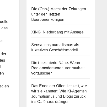
Die (Ohn-) Macht der Zeitungen
unter den letzten
Bourbonenkönigen
uelle
 das,
XING: Niedergang mit Ansage
te
Sensationsjournalismus als
lukratives Geschäftsmodell
 der
des
Die inszenierte Nähe: Wenn
d
Radiomoderatoren Vertrautheit
vortäuschen
gen
Das Ende der Öffentlichkeit, wie
Medien
wir sie kannten: Wie KI-Agenten
Journalismus und Blogs zurück
ins Caféhaus drängen