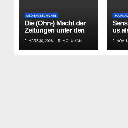
MEDIENGESCHICHTE
JOURNAL
Die (Ohn-) Macht der
Sens
Zeitungen unter den
us al
letzten
Gesc
MÄRZ 30, 2026
MCLUHAN
NOV. 1
Bourbonenkönigen