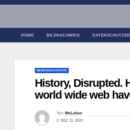
Zum
Inhalt
springen
HOME
BILDNACHWEIS
DATENSCHUTZE
MEDIENGESCHICHTE
History, Disrupted.
world wide web hav
Von
McLuhan
DEZ. 11, 2022