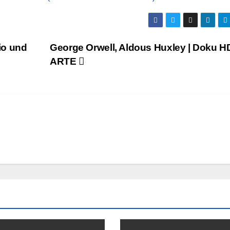
io und
George Orwell, Aldous Huxley | Doku HD
ARTE