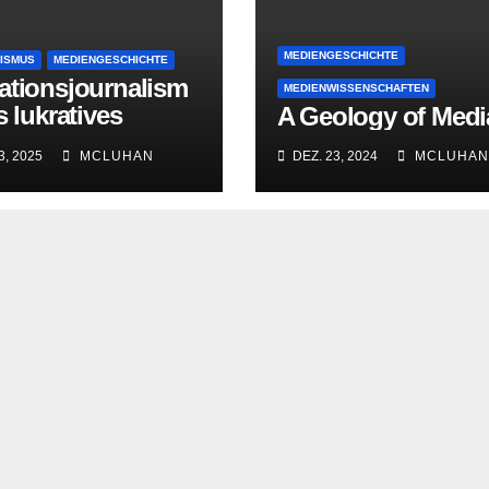
MEDIENGESCHICHTE
ISMUS
MEDIENGESCHICHTE
ationsjournalism
MEDIENWISSENSCHAFTEN
s lukratives
A Geology of Medi
häftsmodell
3, 2025
MCLUHAN
DEZ. 23, 2024
MCLUHAN