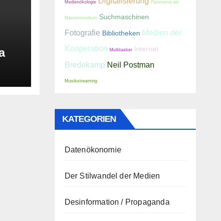
Digitalisierung
Medienökologie
Panorama als
Suchmaschinen
Massenmedium
Fotografie
Medien der
Bibliotheken
Kooperation
Internet
a
Multitasker
Bredekamp
Neil Postman
Musikstreaming
KATEGORIEN
Datenökonomie
Der Stilwandel der Medien
Desinformation / Propaganda