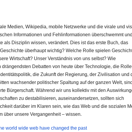
iale Medien, Wikipedia, mobile Netzwerke und die virale und vis
orischen Informationen und Fehlinformationen überschwemmt und
als Disziplin wissen, verändert. Dies ist das erste Buch, das
st Geschichte überhaupt wichtig? Welche Rolle spielen Geschich
ere Wirtschaft? Unser Verständnis von uns selbst? Wie
 drängendsten Debatten von heute über Technologie, die Rolle
titätspolitik, die Zukunft der Regierung, der Zivilisation und 
tten wachsender politischer Spaltung auf der ganzen Welt, sin
rte Bürgerschaft. Während wir uns kollektiv mit den Auswirkun
schaften zu destabilisieren, auseinandersetzen, sollten sich
ichkeit darüber im Klaren sein, wie das Web und die sozialen 
em über unsere Vergangenheit – wissen.
the world wide web have changed the past