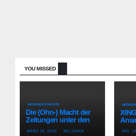
YOU MISSED
MEDIENGESCHICHTE
MEDIENI
Die (Ohn-) Macht der
XING
Zeitungen unter den
Ans
letzten
MÄRZ 30, 2026
MCLUHAN
JAN. 1
Bourbonenkönigen