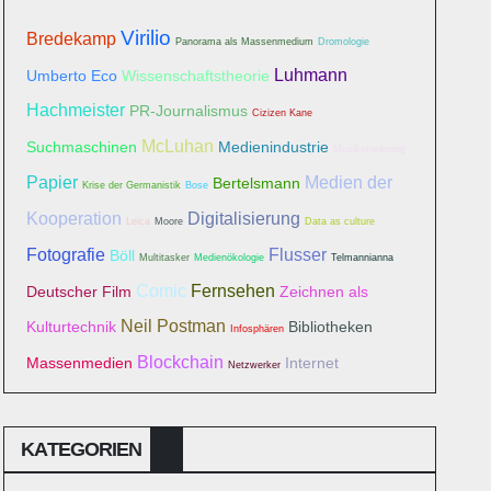
Virilio
Bredekamp
Panorama als Massenmedium
Dromologie
Luhmann
Umberto Eco
Wissenschaftstheorie
Hachmeister
PR-Journalismus
Cizizen Kane
McLuhan
Suchmaschinen
Medienindustrie
Musikstreaming
Papier
Medien der
Bertelsmann
Krise der Germanistik
Bose
Kooperation
Digitalisierung
Leica
Moore
Data as culture
Fotografie
Flusser
Böll
Multitasker
Medienökologie
Telmannianna
Comic
Fernsehen
Deutscher Film
Zeichnen als
Neil Postman
Kulturtechnik
Bibliotheken
Infosphären
Blockchain
Massenmedien
Internet
Netzwerker
KATEGORIEN