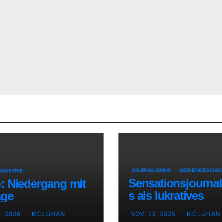
JOURNALISMUS
MEDIENGESCHIC
NDUSTRIE
Sensationsjourna
: Niedergang mit
s als lukratives
age
Geschäftsmodell
0, 2026
MCLUHAN
NOV. 13, 2025
MCLUHAN