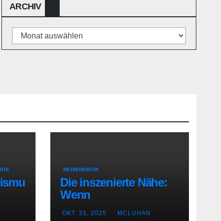
ARCHIV
Archiv
HTE
MEDIENKRITIK
lismu
Die inszenierte Nähe:
Wenn
Radiomoderatoren
OKT. 31, 2025
MCLUHAN
Vertrautheit