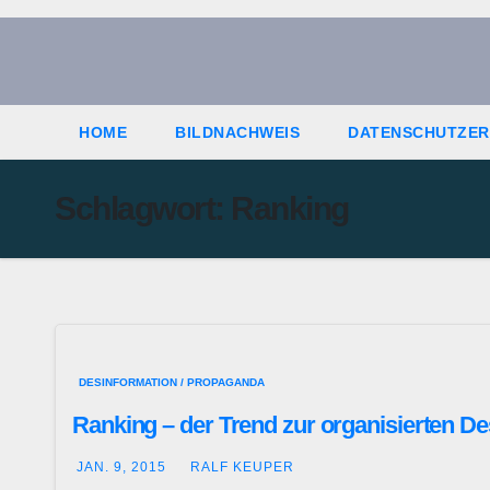
Zum
Inhalt
springen
HOME
BILDNACHWEIS
DATENSCHUTZE
Schlagwort:
Ranking
DESINFORMATION / PROPAGANDA
Ranking – der Trend zur organisierten De
JAN. 9, 2015
RALF KEUPER