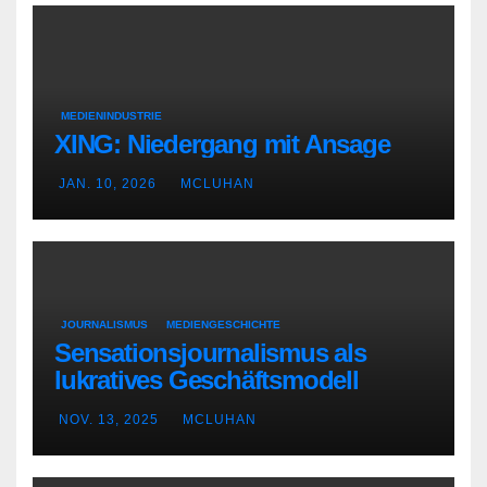
MEDIENINDUSTRIE
XING: Niedergang mit Ansage
JAN. 10, 2026
MCLUHAN
JOURNALISMUS
MEDIENGESCHICHTE
Sensationsjournalismus als
lukratives Geschäftsmodell
NOV. 13, 2025
MCLUHAN