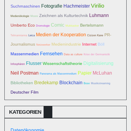
Virilio
Fotografie
Hachmeister
Suchmaschinen
Luhmann
Zeichnen als Kulturtechnik
Medienökologie
Moore
Comic
Umberto Eco
Bertelsmann
Dromologie
Multitasker
Medien der Kooperation
PR-
Telmannianna
Leica
Cizizen Kane
Journalismus
Medienindustrie
Internet
Böll
Netzwerker
Fernsehen
Massenmedien
Data as culture
Krise der Germanistik
Flusser
Digitalisierung
Wissenschaftstheorie
Infosphären
Neil Postman
Papier
McLuhan
Panorama als Massenmedium
Bredekamp
Blockchain
Bibliotheken
Bose
Musikstreaming
Deutscher Film
KATEGORIEN
Datenökonomie