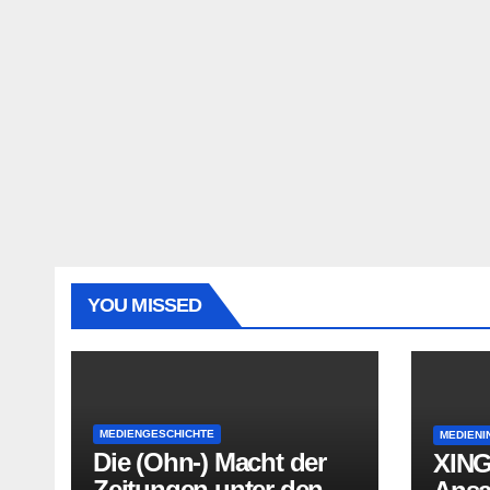
YOU MISSED
MEDIENGESCHICHTE
MEDIENI
Die (Ohn-) Macht der
XING
Zeitungen unter den