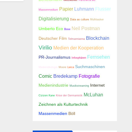
Netzwerker
Panorama als
Papier
Luhmann
Flusser
Massenmedium
Digitalisierung
Data as culture
Multitasker
Neil Postman
Umberto Eco
Bose
Blockchain
Deutscher Film
Telmannianna
Virilio
Medien der Kooperation
Fernsehen
PR-Journalismus
Infosphären
Suchmaschinen
Medienökologie
Moore
Leica
Comic
Bredekamp
Fotografie
Medienindustrie
Internet
Musikstreaming
McLuhan
Cizizen Kane
Krise der Germanistik
Zeichnen als Kulturtechnik
Massenmedien
Böll