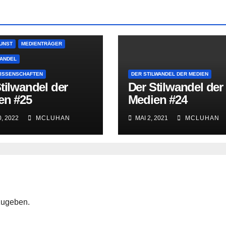
ATTUNGEN
ESCHICHTE
MEDIENKRITIK
UNST
MEDIENTRÄGER
ANDEL
ISSENSCHAFTEN
DER STILWANDEL DER MEDIEN
tilwandel der
Der Stilwandel der
en #25
Medien #24
, 2022
MCLUHAN
MAI 2, 2021
MCLUHAN
zugeben.