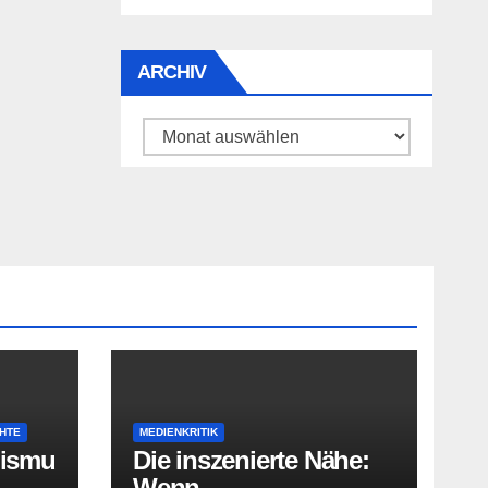
ARCHIV
Archiv
HTE
MEDIENKRITIK
lismu
Die inszenierte Nähe:
Wenn