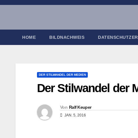
Zum
Inhalt
springen
HOME
BILDNACHWEIS
DATENSCHUTZE
DER STILWANDEL DER MEDIEN
Der Stilwandel der 
Von
Ralf Keuper
JAN. 5, 2016