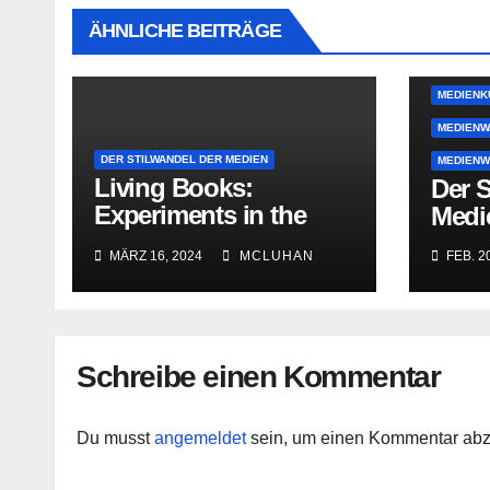
ÄHNLICHE BEITRÄGE
MEDIENG
MEDIENG
MEDIENK
MEDIENW
DER STILWANDEL DER MEDIEN
MEDIENW
Living Books:
Der S
Experiments in the
Medi
Posthumanities
MÄRZ 16, 2024
MCLUHAN
FEB. 20
Schreibe einen Kommentar
Du musst
angemeldet
sein, um einen Kommentar ab