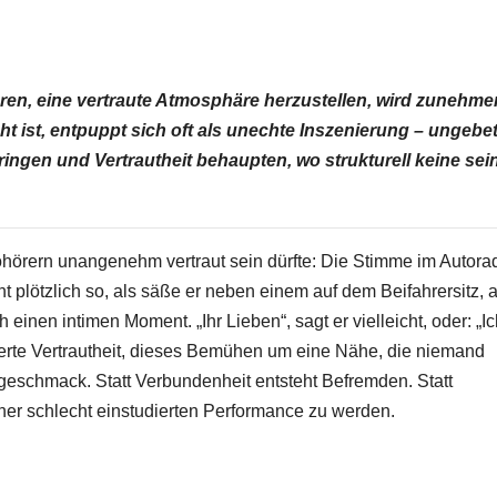
n, eine vertraute Atmosphäre herzustellen, wird zunehm
t ist, entpuppt sich oft als unechte Inszenierung – ungebe
ringen und Vertrautheit behaupten, wo strukturell keine sei
ohörern unangenehm vertraut sein dürfte: Die Stimme im Autora
t plötzlich so, als säße er neben einem auf dem Beifahrersitz, a
 einen intimen Moment. „Ihr Lieben“, sagt er vielleicht, oder: „I
enierte Vertrautheit, dieses Bemühen um eine Nähe, die niemand
hgeschmack. Statt Verbundenheit entsteht Befremden. Statt
iner schlecht einstudierten Performance zu werden.