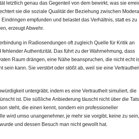
mität letztlich genau das Gegenteil von dem bewirkt, was sie erre
lechtert sie die soziale Qualität der Beziehung zwischen Modera
 Eindringen empfunden und belastet das Verhältnis, statt es zu
ren, erzeugt Abwehr.
rbindung in Radiosendungen oft zugleich Quelle für Kritik an
nd fehlender Authentizität. Das führt zu der Wahrnehmung, dass
vaten Raum drängen, eine Nähe beanspruchen, die nicht echt i
 sein kann. Sie verstört oder stößt ab, weil sie eine Vertrauthei
ürdigkeit untergräbt, indem es eine Vertrautheit simuliert, die
wünscht ist. Die süßliche Anbiederung täuscht nicht über die Tat
n steht, die einen kennt, sondern ein professioneller
lle wird umso unangenehmer, je mehr sie vorgibt, keine zu sein,
n wurde und dessen Besuch man nicht gewollt hat.