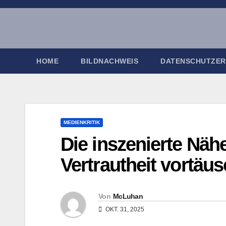
Zum
Inhalt
springen
HOME
BILDNACHWEIS
DATENSCHUTZE
MEDIENKRITIK
Die inszenierte Nä
Vertrautheit vortäu
Von
McLuhan
OKT. 31, 2025