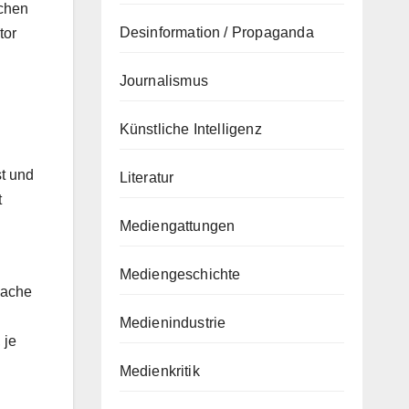
ichen
Desinformation / Propaganda
tor
Journalismus
Künstliche Intelligenz
st und
Literatur
t
Mediengattungen
Mediengeschichte
sache
Medienindustrie
 je
Medienkritik