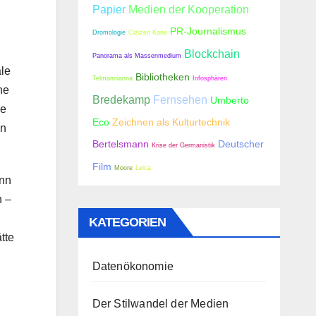
Papier
Medien der Kooperation
PR-Journalismus
Dromologie
Cizizen Kane
Blockchain
Panorama als Massenmedium
ale
Bibliotheken
Telmannianna
Infosphären
ne
Bredekamp
Fernsehen
Umberto
ne
Eco
Zeichnen als Kulturtechnik
en
Bertelsmann
Deutscher
Krise der Germanistik
Film
Moore
Leica
ann
n –
KATEGORIEN
tte
Datenökonomie
Der Stilwandel der Medien