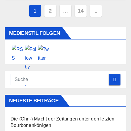
Seitennummerierung
1
2
…
14
der
Beiträge
MEDIENSTIL FOLGEN
NEUESTE BEITRÄGE
Die (Ohn-) Macht der Zeitungen unter den letzten
Bourbonenkönigen