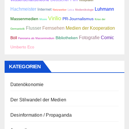
Infosphären
Hachmeister
Luhmann
Internet
Netzwerker
Leica
Medienökologie
Virilio
Massenmedien
PR-Journalismus
Moore
Krise der
Flusser
Fernsehen
Medien der Kooperation
Germanistik
Fotografie
Comic
Böll
Bibliotheken
Panorama als Massenmedium
Umberto Eco
KATEGORIEN
Datenökonomie
Der Stilwandel der Medien
Desinformation / Propaganda