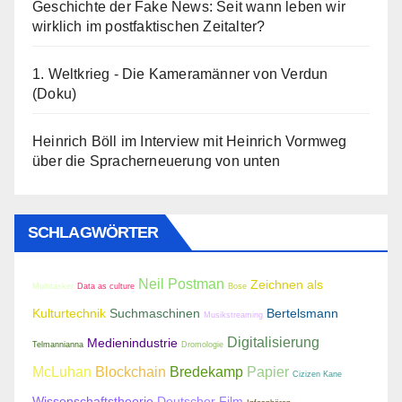
Geschichte der Fake News: Seit wann leben wir
wirklich im postfaktischen Zeitalter?
1. Weltkrieg - Die Kameramänner von Verdun
(Doku)
Heinrich Böll im Interview mit Heinrich Vormweg
über die Spracherneuerung von unten
SCHLAGWÖRTER
Neil Postman
Zeichnen als
Multitasker
Data as culture
Bose
Kulturtechnik
Suchmaschinen
Bertelsmann
Musikstreaming
Digitalisierung
Medienindustrie
Telmannianna
Dromologie
McLuhan
Blockchain
Bredekamp
Papier
Cizizen Kane
Wissenschaftstheorie
Deutscher Film