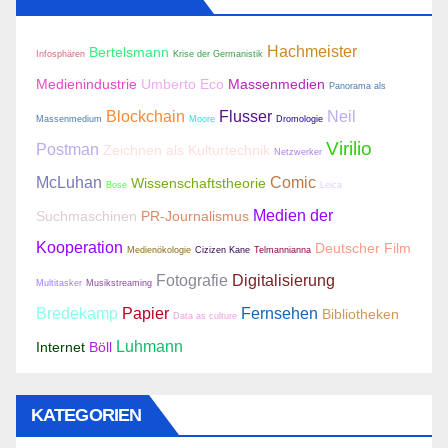
Hachmeister
Bertelsmann
Infosphären
Krise der Germanistik
Medienindustrie
Umberto Eco
Massenmedien
Panorama als
Blockchain
Flusser
Neil
Massenmedium
Moore
Dromologie
Virilio
Postman
Zeichnen als Kulturtechnik
Netzwerker
McLuhan
Comic
Wissenschaftstheorie
Bose
Leica
Medien der
Suchmaschinen
PR-Journalismus
Kooperation
Deutscher Film
Medienökologie
Cizizen Kane
Telmannianna
Fotografie
Digitalisierung
Multitasker
Musikstreaming
Bredekamp
Papier
Fernsehen
Bibliotheken
Data as culture
Luhmann
Internet
Böll
KATEGORIEN