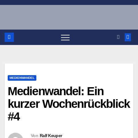
Zum
Inhalt
springen
MEDIENWANDEL
Medienwandel: Ein
kurzer Wochenrückblick
#4
Von
Ralf Keuper