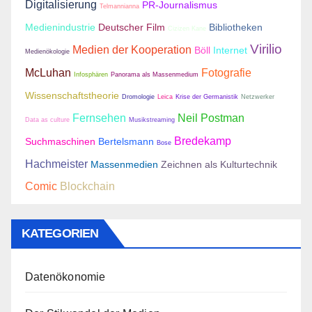
Digitalisierung
PR-Journalismus
Telmannianna
Medienindustrie
Deutscher Film
Bibliotheken
Cizizen Kane
Virilio
Medien der Kooperation
Böll
Internet
Medienökologie
McLuhan
Fotografie
Infosphären
Panorama als Massenmedium
Wissenschaftstheorie
Dromologie
Leica
Krise der Germanistik
Netzwerker
Fernsehen
Neil Postman
Data as culture
Musikstreaming
Bredekamp
Suchmaschinen
Bertelsmann
Bose
Hachmeister
Massenmedien
Zeichnen als Kulturtechnik
Comic
Blockchain
KATEGORIEN
Datenökonomie