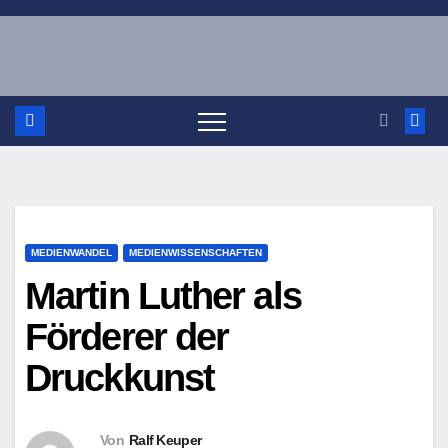
Zum
Inhalt
springen
MEDIENWANDEL
MEDIENWISSENSCHAFTEN
Martin Luther als
Förderer der
Druckkunst
Von
Ralf Keuper