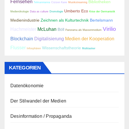
Fernsehen
Bibliotheken
Telmannianna
Cizizen Kane
Musikstreaming
Umberto Eco
Medienökologie
Data as culture
Dromologie
Krise der Germanistik
Medienindustrie
Zeichnen als Kulturtechnik
Bertelsmann
Virilio
Hachmeister
McLuhan
Böll
Panorama als Massenmedium
Blockchain
Digitalisierung
Medien der Kooperation
Flusser
Wissenschaftstheorie
Infosphären
Multitasker
KATEGORIEN
Datenökonomie
Der Stilwandel der Medien
Desinformation / Propaganda