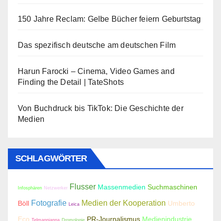
150 Jahre Reclam: Gelbe Bücher feiern Geburtstag
Das spezifisch deutsche am deutschen Film
Harun Farocki – Cinema, Video Games and
Finding the Detail | TateShots
Von Buchdruck bis TikTok: Die Geschichte der
Medien
SCHLAGWÖRTER
Flusser
Massenmedien
Suchmaschinen
Infosphären
Netzwerker
Fotografie
Medien der Kooperation
Böll
Umberto
Leica
Eco
PR-Journalismus
Medienindustrie
Telmannianna
Dromologie