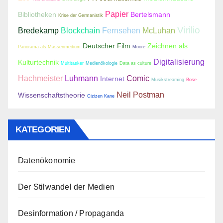
Papier
Bibliotheken
Bertelsmann
Krise der Germanistik
Virilio
Bredekamp
Blockchain
Fernsehen
McLuhan
Deutscher Film
Zeichnen als
Panorama als Massenmedium
Moore
Digitalisierung
Kulturtechnik
Multitasker
Medienökologie
Data as culture
Hachmeister
Luhmann
Comic
Internet
Musikstreaming
Bose
Neil Postman
Wissenschaftstheorie
Cizizen Kane
KATEGORIEN
Datenökonomie
Der Stilwandel der Medien
Desinformation / Propaganda