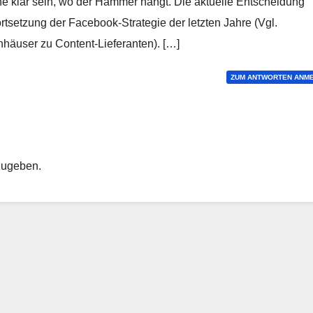
e klar sein, wo der Hammer hängt. Die aktuelle Entscheidung
ortsetzung der Facebook-Strategie der letzten Jahre (Vgl.
häuser zu Content-Lieferanten). […]
ZUM ANTWORTEN ANM
zugeben.