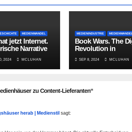
ESCHICHTE
MEDIENWANDEL
MEDIENINDUSTRIE
MEDIENWANDE
hat jetzt Internet.
Book Wars. The Dig
rische Narrative
Revolution in
Youtube –
Publishing
0, 2024
MCLUHAN
SEP. 8, 2024
MCLUHAN
ellung,
nierung,
andlung
edienhäuser zu Content-Lieferanten“
shäuser herab | Medienstil
sagt: