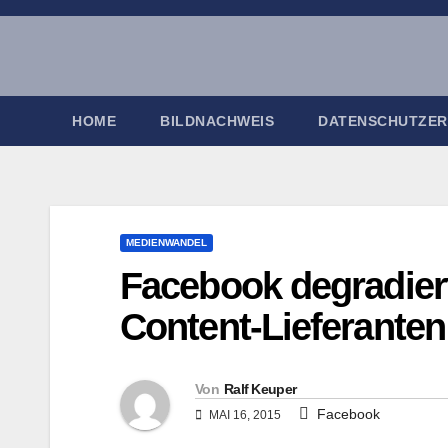
Zum
Inhalt
springen
HOME
BILDNACHWEIS
DATENSCHUTZE
MEDIENWANDEL
Facebook degradier
Content-Lieferanten
Von
Ralf Keuper
Facebook
MAI 16, 2015