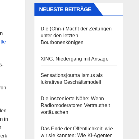
NEUESTE BEITRÄGE
Die (Ohn-) Macht der Zeitungen
en
unter den letzten
tte
Bourbonenkönigen
XING: Niedergang mit Ansage
s-
Sensationsjournalismus als
lukratives Geschäftsmodell
von
Die inszenierte Nähe: Wenn
Radiomoderatoren Vertrautheit
den
vortäuschen
n in
s
Das Ende der Öffentlichkeit, wie
wir sie kannten: Wie KI-Agenten
werk