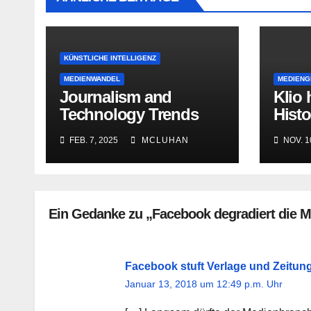
KÜNSTLICHE INTELLIGENZ
MEDIENWANDEL
MEDIENG
Journalism and
Klio 
Technology Trends
Histo
and Predictions 2025
auf 
FEB. 7, 2025
MCLUHAN
NOV. 1
Darst
Insze
Aush
Ein Gedanke zu „Facebook degradiert die M
Facebook stuft Verlage und Zeitung
Januar 13, 2018 um 12:49 p.m. Uhr