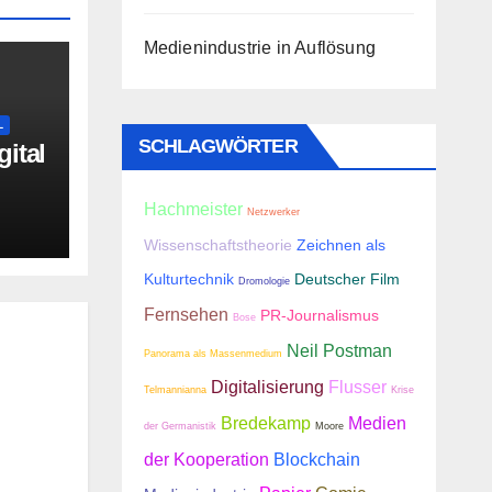
Medienindustrie in Auflösung
L
SCHLAGWÖRTER
ital
Hachmeister
Netzwerker
Wissenschaftstheorie
Zeichnen als
Kulturtechnik
Deutscher Film
Dromologie
Fernsehen
PR-Journalismus
Bose
Neil Postman
Panorama als Massenmedium
Digitalisierung
Flusser
Telmannianna
Krise
Bredekamp
Medien
der Germanistik
Moore
der Kooperation
Blockchain