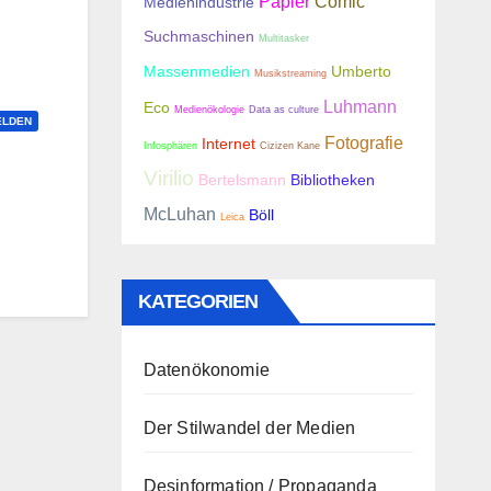
Papier
Comic
Medienindustrie
Suchmaschinen
Multitasker
Massenmedien
Umberto
Musikstreaming
Luhmann
Eco
Medienökologie
Data as culture
ELDEN
Fotografie
Internet
Infosphären
Cizizen Kane
Virilio
Bertelsmann
Bibliotheken
McLuhan
Böll
Leica
KATEGORIEN
Datenökonomie
Der Stilwandel der Medien
Desinformation / Propaganda