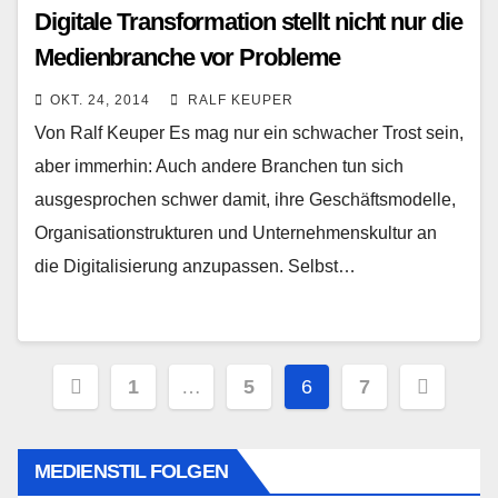
Digitale Transformation stellt nicht nur die
Medienbranche vor Probleme
OKT. 24, 2014
RALF KEUPER
Von Ralf Keuper Es mag nur ein schwacher Trost sein,
aber immerhin: Auch andere Branchen tun sich
ausgesprochen schwer damit, ihre Geschäftsmodelle,
Organisationstrukturen und Unternehmenskultur an
die Digitalisierung anzupassen. Selbst…
Seitennummerierung
1
…
5
6
7
der
Beiträge
MEDIENSTIL FOLGEN