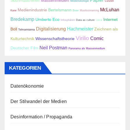
Papier
Suchmaschinen
Massenmedien
Medienökologie
Cizizen
McLuhan
Medienindustrie
Bertelsmann
Kane
Bose
Musikstreaming
Bredekamp
Umberto Eco
Internet
Infosphären
Data as culture
Leica
Digitalisierung
Hachmeister
Böll
Zeichnen als
Telmannianna
Virilio
Comic
Kulturtechnik
Wissenschaftstheorie
Neil Postman
Deutscher Film
Panorama als Massenmedium
KATEGORIEN
Datenökonomie
Der Stilwandel der Medien
Desinformation / Propaganda