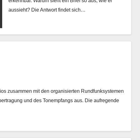
erkennbar. Warum sieht ein Brief so aus, wie er
aussieht? Die Antwort findet sich…
ios zusammen mit den organisierten Rundfunksystemen
übertragung und des Tonempfangs aus. Die aufregende