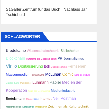
St.Galler Zentrum für das Buch | Nachlass Jan
Tschichold
SCHLAGWÖRTER
Bredekamp
Wissenschaftstheorie
Bibliotheken
Blockchain
PR-Journalismus
Panorama als Massenmedium
Virilio
Digitalisierung
Fernsehen
Böll
Musikstreaming
McLuhan
Comic
Massenmedien
Telmannianna
Data as culture
Luhmann
Papier
Medien der
Cizizen Kane
Multitasker
Kooperation
Medienindustrie
Krise der Germanistik
Neil Postman
Bertelsmann
Internet
Moore
Bose
Zeichnen als Kulturtechnik
Medienökologie
Netzwerker
Infosphären