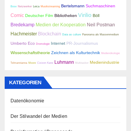
Bertelsmann
Suchmaschinen
Bose
Netzwerker
Leica
Musikstreaming
Virilio
Comic
Deutscher Film
Bibliotheken
Böll
Bredekamp
Medien der Kooperation
Neil Postman
Hachmeister
Blockchain
Data as culture
Panorama als Massenmedium
Umberto Eco
Internet
PR-Journalismus
Dromologie
Wissenschaftstheorie
Zeichnen als Kulturtechnik
Medienökologie
Luhmann
Medienindustrie
Telmannianna
Moore
Cizizen Kane
Multitasker
KATEGORIEN
Datenökonomie
Der Stilwandel der Medien