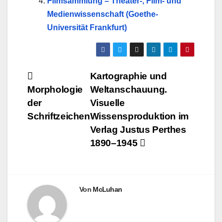
Filmsammlung – Theater-, Film- und
Medienwissenschaft (Goethe-
Universität Frankfurt)
Beitragsnavigation
Kartographie und
Morphologie
Weltanschauung.
der
Visuelle
Schriftzeichen
Wissensproduktion im
Verlag Justus Perthes
1890–1945
Von
McLuhan