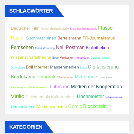
SCHLAGWÖRTER
Flusser
Deutscher Film
Moore
Medienökologie
Krise der Germanistik
Papier
Suchmaschinen
Bertelsmann
PR-Journalismus
Fernsehen
Neil Postman
Bibliotheken
Musikstreaming
Wissenschaftstheorie
Bose
Multitasker
Infosphären
Data as culture
Digitalisierung
Böll
Internet
Massenmedien
Dromologie
Leica
Bredekamp
Fotografie
McLuhan
Netzwerker
Cizizen Kane
Luhmann
Medien der Kooperation
Panorama als Massenmedium
Virilio
Hachmeister
Zeichnen als Kulturtechnik
Telmannianna
Comic
Blockchain
Umberto Eco
Medienindustrie
KATEGORIEN