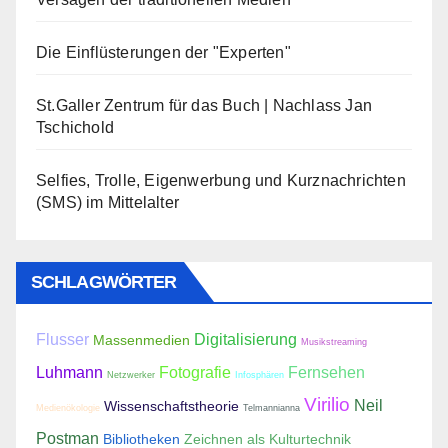
Die Einflüsterungen der "Experten"
St.Galler Zentrum für das Buch | Nachlass Jan
Tschichold
Selfies, Trolle, Eigenwerbung und Kurznachrichten
(SMS) im Mittelalter
SCHLAGWÖRTER
Flusser
Digitalisierung
Massenmedien
Musikstreaming
Luhmann
Fotografie
Fernsehen
Netzwerker
Infosphären
Virilio
Neil
Wissenschaftstheorie
Medienökologie
Telmannianna
Postman
Bibliotheken
Zeichnen als Kulturtechnik