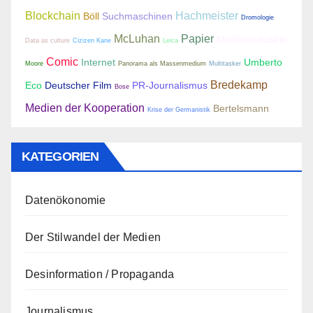
Blockchain
Hachmeister
Böll
Suchmaschinen
Dromologie
McLuhan
Papier
Medienindustrie
Data as culture
Cizizen Kane
Leica
Comic
Internet
Umberto
Moore
Panorama als Massenmedium
Multitasker
Bredekamp
Eco
Deutscher Film
PR-Journalismus
Bose
Medien der Kooperation
Bertelsmann
Krise der Germanistik
KATEGORIEN
Datenökonomie
Der Stilwandel der Medien
Desinformation / Propaganda
Journalismus