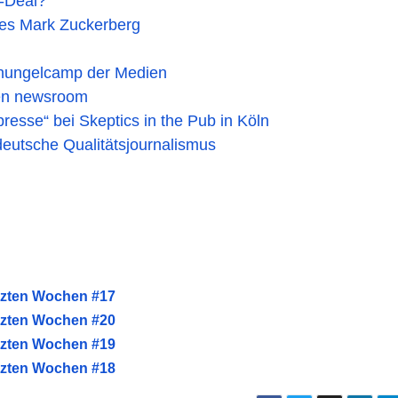
t-Deal?
des Mark Zuckerberg
chungelcamp der Medien
ven newsroom
esse“ bei Skeptics in the Pub in Köln
deutsche Qualitätsjournalismus
etzten Wochen #17
etzten Wochen #20
etzten Wochen #19
etzten Wochen #18