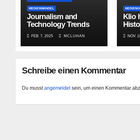
MEDIENWANDEL
MEDIENG
Journalism and
Klio 
Technology Trends
Histo
and Predictions 2025
auf 
FEB. 7, 2025
MCLUHAN
NOV. 1
Darst
Insze
Aush
Schreibe einen Kommentar
Du musst
angemeldet
sein, um einen Kommentar ab