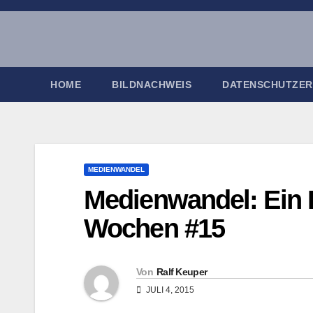
Zum
Inhalt
springen
HOME
BILDNACHWEIS
DATENSCHUTZE
MEDIENWANDEL
Medienwandel: Ein B
Wochen #15
Von
Ralf Keuper
JULI 4, 2015