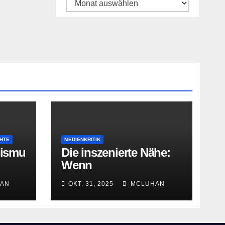
Archiv
HTE
MEDIENKRITIK
lismu
Die inszenierte Nähe:
Wenn
Radiomoderatoren
AN
OKT. 31, 2025
MCLUHAN
Vertrautheit
vortäuschen