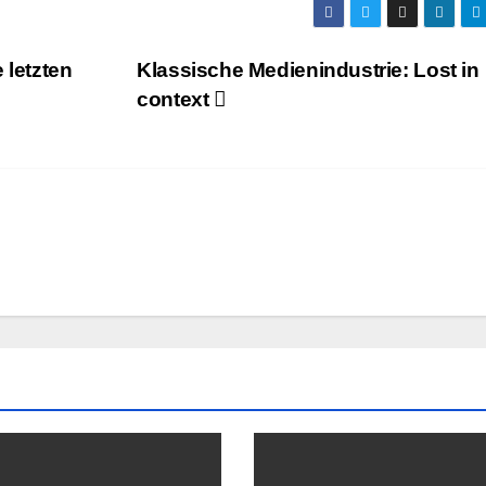
 letzten
Klassische Medienindustrie: Lost in
context