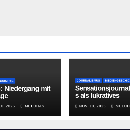
JOURNALISMUS
MEDIENGESCHIC
NDUSTRIE
Sensationsjourna
: Niedergang mit
s als lukratives
age
Geschäftsmodell
10, 2026
MCLUHAN
NOV. 13, 2025
MCLUH