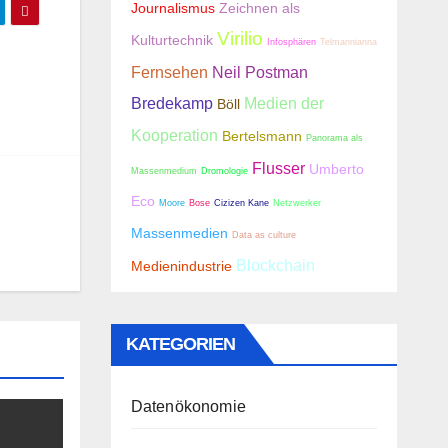
Journalismus
Zeichnen als
Virilio
Kulturtechnik
Infosphären
Telmannianna
Fernsehen
Neil Postman
Bredekamp
Medien der
Böll
Kooperation
Bertelsmann
Panorama als
Flusser
Umberto
Massenmedium
Dromologie
Eco
Moore
Bose
Cizizen Kane
Netzwerker
Massenmedien
Data as culture
Blockchain
Medienindustrie
KATEGORIEN
Datenökonomie