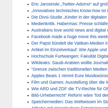
Eric Jarosinski „Twitter-Adorno“ auf gro
„Innovatives technisches Know-how ist 
Die Divsi-Studie „Kinder in der digitalen
Medienkritik. Habermas: Presse schläf
Australians love world news and digital 
Facebook made a huge move this week tha
Der Papst bündelt die Vatikan-Medien i
Artikel im Einzelverkauf: Wie Apple und
Hochschule Furtwangen: Fakultät Digital
Wikileaks: Saudi-Arabien wollte Journa
“Grenze zwischen traditionellen Medien
Apples Beats 1 nimmt Eure Musikwünsch
Film und Games: Ausstellung über die
Wie ARD und ZDF die TV-Rechte für Ol
Bild-Urheberrecht“ Reform wäre Tod der
Speichermedien: Das Weltwissen im S