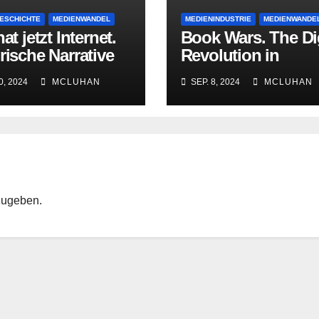
ESCHICHTE
MEDIENWANDEL
MEDIENINDUSTRIE
MEDIENWANDE
hat jetzt Internet.
Book Wars. The Dig
rische Narrative
Revolution in
Youtube –
Publishing
0, 2024
MCLUHAN
SEP. 8, 2024
MCLUHAN
ellung,
nierung,
andlung
zugeben.