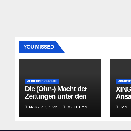
YOU MISSED
MEDIENGESCHICHTE
MEDIENI
Die (Ohn-) Macht der
XING
Zeitungen unter den
Ans
letzten
MÄRZ 30, 2026
MCLUHAN
JAN. 
Bourbonenkönigen