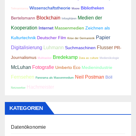
Wissenschaftstheorie
Bibliotheken
Telmannianna
Moore
Blockchain
Medien der
Bertelsmann
Infosphären
Kooperation
Internet
Massenmedien
Zeichnen als
Papier
Kulturtechnik
Deutscher Film
Krise der Germanistik
Digitalisierung
Luhmann
Flusser
Suchmaschinen
PR-
Bredekamp
Journalismus
Multitasker
Data as culture
Medienökologie
McLuhan
Fotografie
Umberto Eco
Medienindustrie
Fernsehen
Neil Postman
Böll
Panorama als Massenmedium
Hachmeister
Netzwerker
KATEGORIEN
Datenökonomie