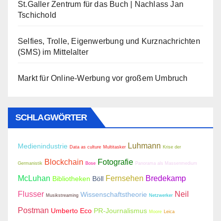
St.Galler Zentrum für das Buch | Nachlass Jan
Tschichold
Selfies, Trolle, Eigenwerbung und Kurznachrichten
(SMS) im Mittelalter
Markt für Online-Werbung vor großem Umbruch
SCHLAGWÖRTER
Luhmann
Medienindustrie
Data as culture
Multitasker
Krise der
Blockchain
Fotografie
Germanistik
Bose
Panorama als Massenmedium
McLuhan
Fernsehen
Bredekamp
Bibliotheken
Böll
Flusser
Neil
Wissenschaftstheorie
Musikstreaming
Netzwerker
Postman
Umberto Eco
PR-Journalismus
Moore
Leica