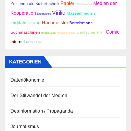
Papier
Medien der
Zeichnen als Kulturtechnik
Telmannianna
Virilio
Kooperation
Massenmedien
Dromologie
Digitalisierung
Hachmeister
Bertelsmann
Comic
Suchmaschinen
Deutscher Film
Infosphären
Medienökologie
Internet
Cizizen Kane
KATEGORIEN
Datenökonomie
Der Stilwandel der Medien
Desinformation / Propaganda
Journalismus