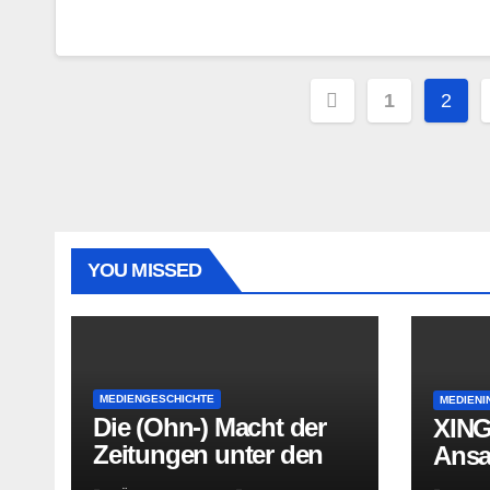
Seitennumm
1
2
der
Beiträge
YOU MISSED
MEDIENGESCHICHTE
MEDIENI
Die (Ohn-) Macht der
XING
Zeitungen unter den
Ans
letzten