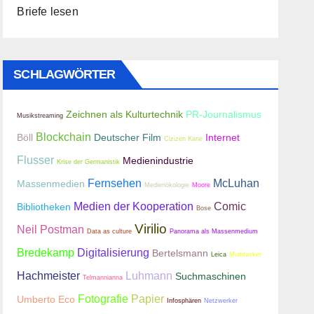
Briefe lesen
SCHLAGWÖRTER
Zeichnen als Kulturtechnik
PR-Journalismus
Musikstreaming
Blockchain
Böll
Deutscher Film
Internet
Cizizen Kane
Flusser
Medienindustrie
Krise der Germanistik
Fernsehen
McLuhan
Massenmedien
Medienökologie
Moore
Medien der Kooperation
Comic
Bibliotheken
Bose
Virilio
Neil Postman
Data as culture
Panorama als Massenmedium
Bredekamp
Digitalisierung
Bertelsmann
Leica
Multitasker
Hachmeister
Luhmann
Suchmaschinen
Telmannianna
Fotografie
Papier
Umberto Eco
Infosphären
Netzwerker