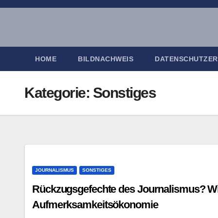
Zum
Inhalt
springen
HOME
BILDNACHWEIS
DATENSCHUTZE
Kategorie:
Sonstiges
JOURNALISMUS
SONSTIGES
Rückzugsgefechte des Journalismus? Wi
Aufmerksamkeitsökonomie