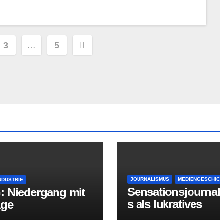
erierung
3
…
5
JOURNALISMUS
MEDIENGESCHIC
NDUSTRIE
Sensationsjourna
: Niedergang mit
s als lukratives
age
Geschäftsmodell