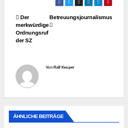
Beitragsnavigation
Der
Betreuungsjournalismus
merkwürdige
Ordnungsruf
der SZ
Von
Ralf Keuper
ÄHNLICHE BEITRÄGE