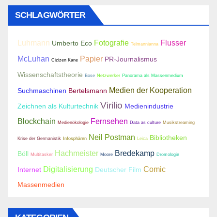
SCHLAGWÖRTER
Luhmann
Fotografie
Flusser
Umberto Eco
Telmannianna
McLuhan
Papier
PR-Journalismus
Cizizen Kane
Wissenschaftstheorie
Bose
Netzwerker
Panorama als Massenmedium
Medien der Kooperation
Suchmaschinen
Bertelsmann
Virilio
Zeichnen als Kulturtechnik
Medienindustrie
Blockchain
Fernsehen
Medienökologie
Data as culture
Musikstreaming
Neil Postman
Bibliotheken
Krise der Germanistik
Infosphären
Leica
Hachmeister
Bredekamp
Böll
Multitasker
Moore
Dromologie
Digitalisierung
Comic
Internet
Deutscher Film
Massenmedien