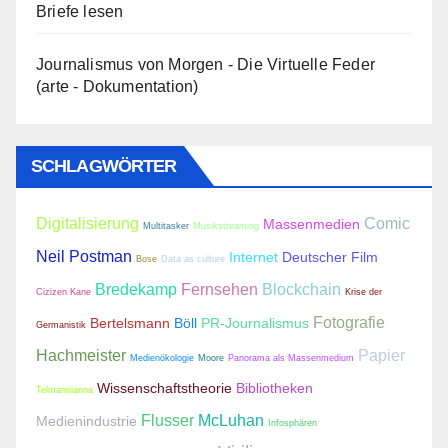
Briefe lesen
Journalismus von Morgen - Die Virtuelle Feder
(arte - Dokumentation)
SCHLAGWÖRTER
Digitalisierung
Comic
Massenmedien
Multitasker
Musikstreaming
Neil Postman
Internet
Deutscher Film
Bose
Data as culture
Bredekamp
Fernsehen
Blockchain
Cizizen Kane
Krise der
Fotografie
Bertelsmann
Böll
PR-Journalismus
Germanistik
Hachmeister
Papier
Medienökologie
Moore
Panorama als Massenmedium
Wissenschaftstheorie
Bibliotheken
Telmannianna
Flusser
McLuhan
Medienindustrie
Infosphären