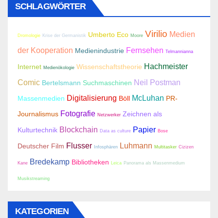
SCHLAGWÖRTER
Virilio
Medien
Umberto Eco
Dromologie
Krise der Germanistik
Moore
der Kooperation
Fernsehen
Medienindustrie
Telmannianna
Hachmeister
Internet
Wissenschaftstheorie
Medienökologie
Comic
Neil Postman
Bertelsmann
Suchmaschinen
Digitalisierung
McLuhan
Massenmedien
Böll
PR-
Fotografie
Journalismus
Zeichnen als
Netzwerker
Blockchain
Papier
Kulturtechnik
Data as culture
Bose
Flusser
Luhmann
Deutscher Film
Infosphären
Multitasker
Cizizen
Bredekamp
Bibliotheken
Kane
Leica
Panorama als Massenmedium
Musikstreaming
KATEGORIEN