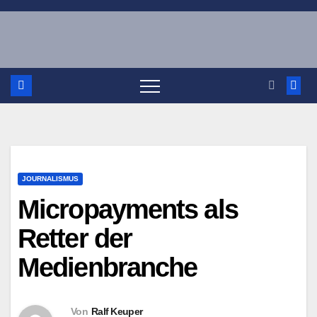
Zum
Inhalt
springen
JOURNALISMUS
Micropayments als
Retter der
Medienbranche
Von
Ralf Keuper