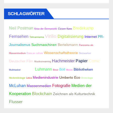
SCHLAGWÖRTER
Neil Postman
Bredekamp
Krise der Germanistik
Cizizen Kane
Virilio
Fernsehen
Digitalisierung
Internet
PR-
Telmannianna
Journalismus
Suchmaschinen
Bertelsmann
Panorama als
Wissenschaftstheorie
Massenmedium
Data as culture
Netzwerker
Hachmeister
Papier
Comic
Deutscher Film
Musikstreaming
Luhmann
Böll
Bibliotheken
Multitasker
Infosphären
Bose
Moore
Medienindustrie
Umberto Eco
Medienökologie
Leica
Dromologie
McLuhan
Fotografie
Medien der
Massenmedien
Kooperation
Blockchain
Zeichnen als Kulturtechnik
Flusser