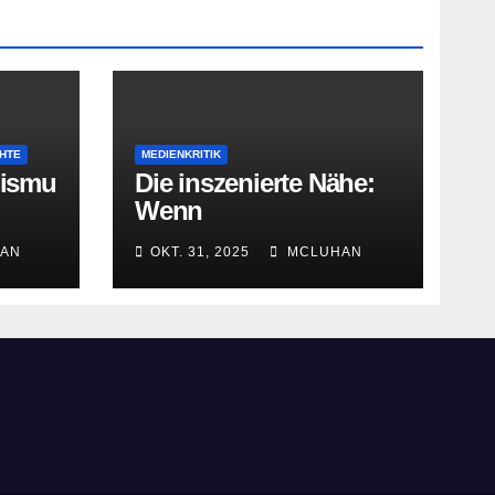
HTE
MEDIENKRITIK
lismu
Die inszenierte Nähe:
Wenn
Radiomoderatoren
AN
OKT. 31, 2025
MCLUHAN
Vertrautheit
vortäuschen