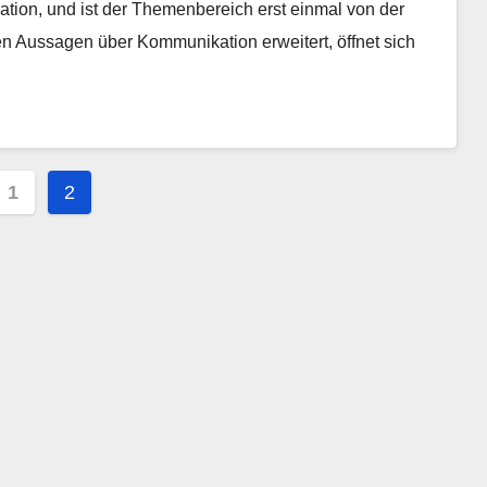
tion, und ist der Themenbereich erst einmal von der
n Aussagen über Kommunikation erweitert, öffnet sich
ennummerierung
1
2
räge