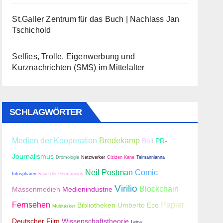
St.Galler Zentrum für das Buch | Nachlass Jan
Tschichold
Selfies, Trolle, Eigenwerbung und
Kurznachrichten (SMS) im Mittelalter
SCHLAGWÖRTER
Medien der Kooperation
Bredekamp
Böll
PR-
Journalismus
Dromologie
Netzwerker
Cizizen Kane
Telmannianna
Neil Postman
Comic
Infosphären
Krise der Germanistik
Virilio
Blockchain
Massenmedien
Medienindustrie
Fernsehen
Papier
Bibliotheken
Umberto Eco
Multitasker
Deutscher Film
Wissenschaftstheorie
Leica