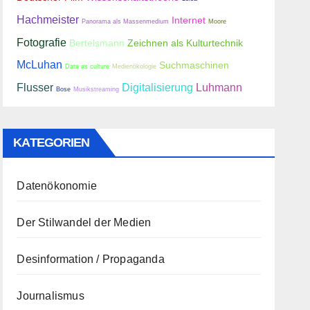
Hachmeister
Internet
Panorama als Massenmedium
Moore
Fotografie
Bertelsmann
Zeichnen als Kulturtechnik
McLuhan
Suchmaschinen
Data as culture
Medienökologie
Flusser
Digitalisierung
Luhmann
Bose
Musikstreaming
KATEGORIEN
Datenökonomie
Der Stilwandel der Medien
Desinformation / Propaganda
Journalismus