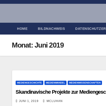
Zum
Inhalt
springen
HOME
BILDNACHWEIS
DATENSCHUTZE
Monat:
Juni 2019
MEDIENGESCHICHTE
MEDIENWANDEL
MEDIENWISSENSCHAFTEN
Skandinavische Projekte zur Mediengesc
JUNI 1, 2019
MCLUHAN